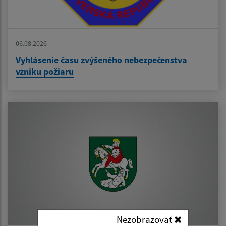
06.08.2026
Vyhlásenie času zvýšeného nebezpečenstva
vzniku požiaru
Nezobrazovať