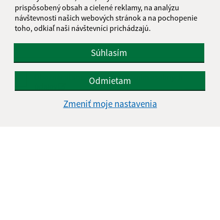
prispôsobený obsah a cielené reklamy, na analýzu
návštevnosti našich webových stránok a na pochopenie
toho, odkiaľ naši návštevníci prichádzajú.
Súhlasím
Oboznámil som sa so
spracúvaním osobných
Odmietam
údajov
Zmeniť moje nastavenia
Google reCaptcha Response
Odoslať správu
Úradné hodiny:
Deň
Čas doobeda
Čas poobede
Pondelok:
08:00 - 12:00
13:00 - 15:30
Utorok:
08:00 - 12:00
Streda:
08:00 - 12:00
13:00 - 16:45