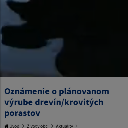
Oznámenie o plánovanom
výrube drevín/krovitých
porastov
Úvod
Život v obci
Aktuality