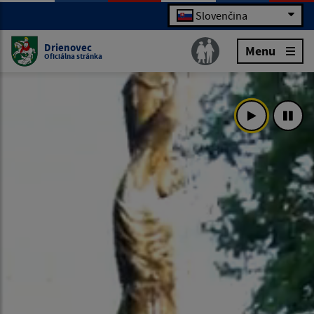
Slovenčina
Drienovec
Menu
Oficiálna stránka