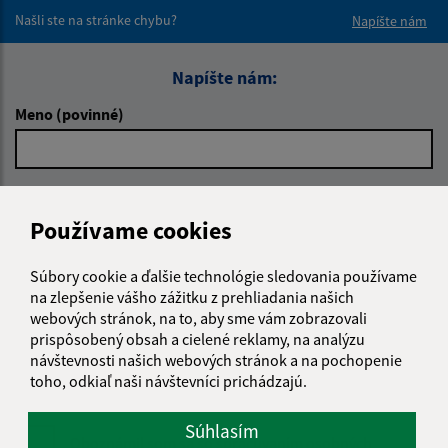
Našli ste na stránke chybu?
Napíšte nám
Napíšte nám:
Meno (povinné)
E-mailová adresa (povinné)
Používame cookies
Súbory cookie a ďalšie technológie sledovania používame
Text vašej správy (povinné)
na zlepšenie vášho zážitku z prehliadania našich
webových stránok, na to, aby sme vám zobrazovali
prispôsobený obsah a cielené reklamy, na analýzu
návštevnosti našich webových stránok a na pochopenie
toho, odkiaľ naši návštevníci prichádzajú.
Súhlasím
Oboznámil som sa so
spracúvaním osobných