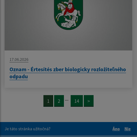
17.06.2026
Oznam - Értesítés zber biologicky rozložiteľného
odpadu
...
1
2
14
>
Je táto stránka užitočná?
Áno
Nie
Boli tieto 
Boli 