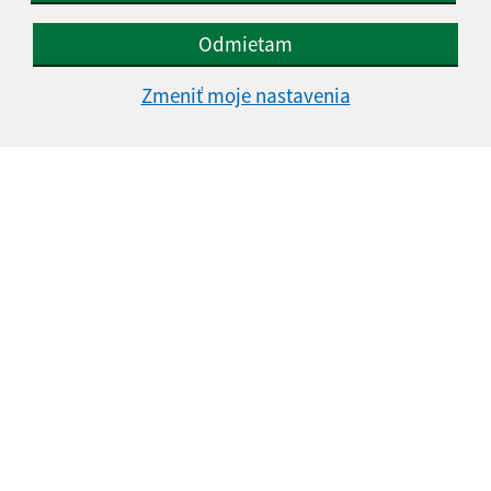
údajov
Odmietam
Google reCaptcha Response
Odoslať správu
Zmeniť moje nastavenia
Úradné hodiny:
Deň
Čas doobeda
Čas poobede
Pondelok:
08:00 - 12:00
13:00 - 15:30
Utorok:
08:00 - 12:00
Streda:
08:00 - 12:00
13:00 - 16:45
Štvrtok:
nestránkový deň
Piatok:
08:00 - 12:00
13:00 - 14:00
Obedňajšia prestávka:
12:00 - 13:00
Kontakt: