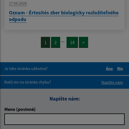
17.06.2026
Oznam - Értesítés zber biologicky rozložiteľného
odpadu
...
1
2
14
>
Je táto stránka užitočná?
Áno
Nie
Boli tieto 
Boli 
Našli ste na stránke chybu?
Napíšte nám
Napíšte nám:
Meno (povinné)