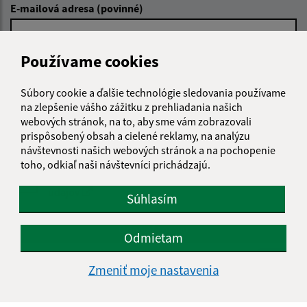
E-mailová adresa (povinné)
Používame cookies
Text vašej správy (povinné)
Súbory cookie a ďalšie technológie sledovania používame
na zlepšenie vášho zážitku z prehliadania našich
webových stránok, na to, aby sme vám zobrazovali
prispôsobený obsah a cielené reklamy, na analýzu
návštevnosti našich webových stránok a na pochopenie
toho, odkiaľ naši návštevníci prichádzajú.
Oboznámil som sa so
spracúvaním osobných
údajov
Súhlasím
Google reCaptcha Response
Odoslať správu
Odmietam
Zmeniť moje nastavenia
Úradné hodiny: