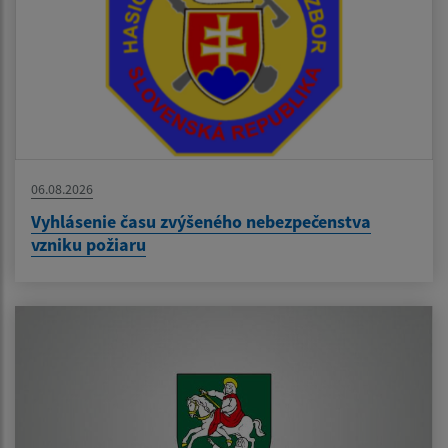
06.08.2026
Vyhlásenie času zvýšeného nebezpečenstva
vzniku požiaru