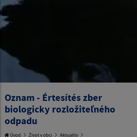
Oznam - Értesítés zber
biologicky rozložiteľného
odpadu
Úvod
Život v obci
Aktuality