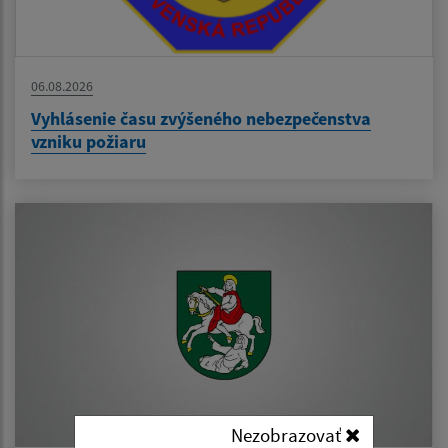
06.08.2026
Vyhlásenie času zvýšeného nebezpečenstva
vzniku požiaru
Nezobrazovať