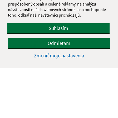
prispôsobený obsah a cielené reklamy, na analýzu
návštevnosti našich webových stránok a na pochopenie
toho, odkiaľ naši návštevníci prichádzajú.
Súhlasím
Oboznámil som sa so
spracúvaním osobných
Odmietam
údajov
Zmeniť moje nastavenia
Google reCaptcha Response
Odoslať správu
Úradné hodiny:
Deň
Čas doobeda
Čas poobede
Pondelok:
08:00 - 12:00
13:00 - 15:30
Utorok:
08:00 - 12:00
Streda:
08:00 - 12:00
13:00 - 16:45