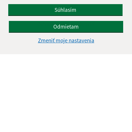
Súhlasím
Vyhlásenie o prístupnosti
Autorské práva
Ochrana osobných údajov
Odmietam
Navigácia:
Zmeniť moje nastavenia
Vytlačiť aktuálnu stránku
Mapa stránok
Cookies
Rýchle odkazy:
Aktuality
História
Fotogaléria
Kontakty
Aktualizované:
06.08.2026 10:54 hod.