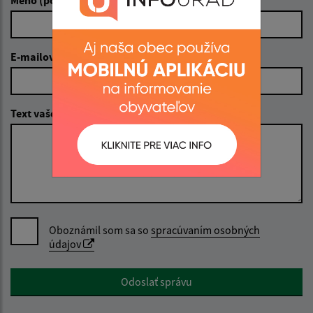
E-mailová adresa (povinné)
Text vašej správy (povinné)
Oboznámil som sa so
spracúvaním osobných
údajov
Google reCaptcha Response
Odoslať správu