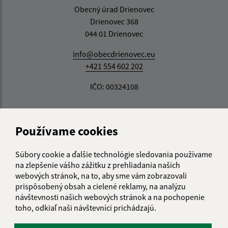
Obecný úrad Drienovec
Drienovec 368
044 01 Drienovec
info@obecdrienovec.eu
+421 554 602 202
IČO: 00324108
Používame cookies
Súbory cookie a ďalšie technológie sledovania používame
na zlepšenie vášho zážitku z prehliadania našich
webových stránok, na to, aby sme vám zobrazovali
prispôsobený obsah a cielené reklamy, na analýzu
návštevnosti našich webových stránok a na pochopenie
toho, odkiaľ naši návštevníci prichádzajú.