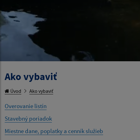
Ako vybaviť
Úvod
Ako vybaviť
Overovanie listín
Stavebný poriadok
Miestne dane, poplatky a cenník služieb