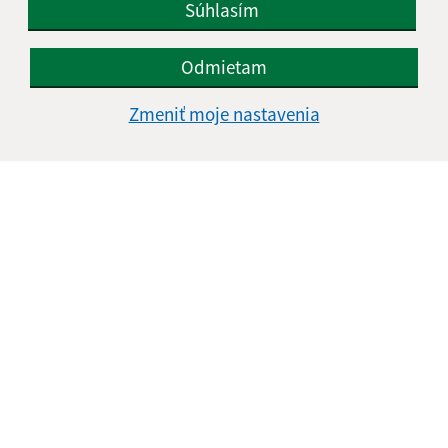
Súhlasím
Odmietam
Informácie o stránke:
Zmeniť moje nastavenia
Vyhlásenie o prístupnosti
Autorské práva
Ochrana osobných údajov
Navigácia:
Vytlačiť aktuálnu stránku
Mapa stránok
Cookies
Rýchle odkazy:
Aktuality
História
Fotogaléria