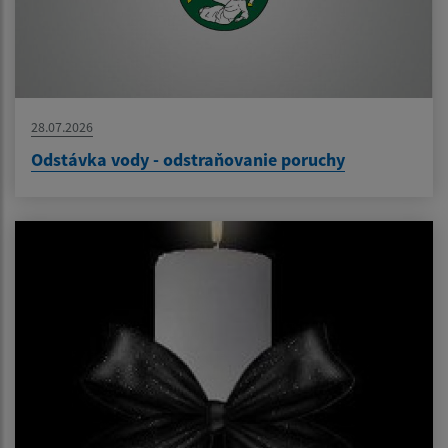
28.07.2026
Odstávka vody - odstraňovanie poruchy