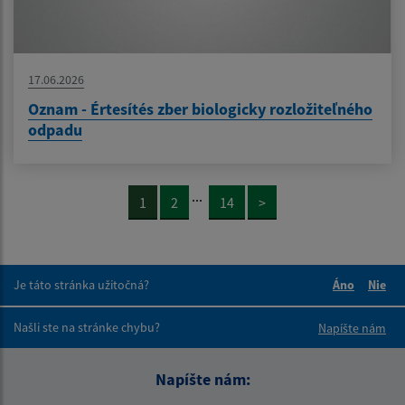
17.06.2026
Oznam - Értesítés zber biologicky rozložiteľného
odpadu
...
1
2
14
>
Je táto stránka užitočná?
Áno
Nie
Boli tieto 
Boli 
Našli ste na stránke chybu?
Napíšte nám
Napíšte nám: