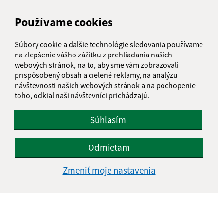
Meno (povinné)
Používame cookies
E-mailová adresa (povinné)
Súbory cookie a ďalšie technológie sledovania používame
na zlepšenie vášho zážitku z prehliadania našich
webových stránok, na to, aby sme vám zobrazovali
prispôsobený obsah a cielené reklamy, na analýzu
Text vašej správy (povinné)
návštevnosti našich webových stránok a na pochopenie
toho, odkiaľ naši návštevníci prichádzajú.
Súhlasím
Odmietam
Oboznámil som sa so
spracúvaním osobných
Zmeniť moje nastavenia
údajov
Google reCaptcha Response
Odoslať správu