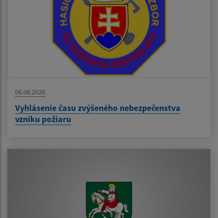
06.08.2026
Vyhlásenie času zvýšeného nebezpečenstva
vzniku požiaru