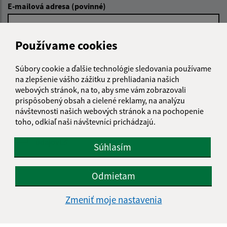
E-mailová adresa (povinné)
Používame cookies
Text vašej správy (povinné)
Súbory cookie a ďalšie technológie sledovania používame
na zlepšenie vášho zážitku z prehliadania našich
webových stránok, na to, aby sme vám zobrazovali
prispôsobený obsah a cielené reklamy, na analýzu
návštevnosti našich webových stránok a na pochopenie
toho, odkiaľ naši návštevníci prichádzajú.
Oboznámil som sa so
spracúvaním osobných
údajov
Súhlasím
Google reCaptcha Response
Odoslať správu
Odmietam
Zmeniť moje nastavenia
Úradné hodiny: