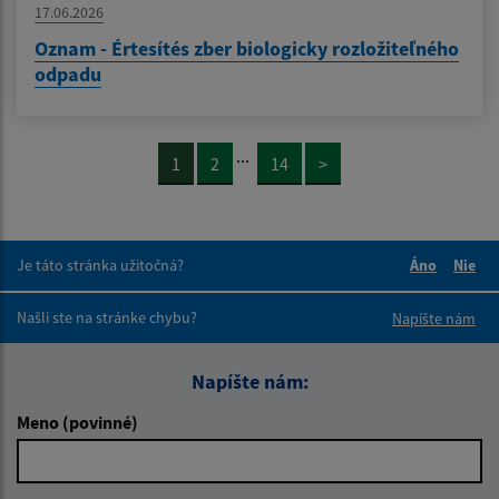
17.06.2026
Oznam - Értesítés zber biologicky rozložiteľného
odpadu
...
1
2
14
>
Je táto stránka užitočná?
Áno
Nie
Boli tieto 
Boli 
Našli ste na stránke chybu?
Napíšte nám
Napíšte nám:
Meno (povinné)