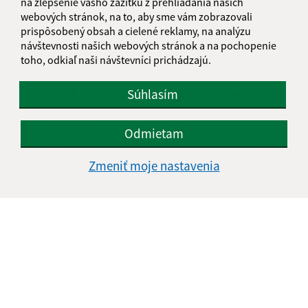
Odoslať správu
na zlepšenie vášho zážitku z prehliadania našich
webových stránok, na to, aby sme vám zobrazovali
prispôsobený obsah a cielené reklamy, na analýzu
návštevnosti našich webových stránok a na pochopenie
toho, odkiaľ naši návštevníci prichádzajú.
Úradné hodiny:
Súhlasím
Deň
Čas doobeda
Čas poobede
Pondelok:
08:00 - 12:00
13:00 - 15:30
Utorok:
08:00 - 12:00
Odmietam
Streda:
08:00 - 12:00
13:00 - 16:45
Zmeniť moje nastavenia
Štvrtok:
nestránkový deň
Piatok:
08:00 - 12:00
13:00 - 14:00
Obedňajšia prestávka:
12:00 - 13:00
Kontakt:
Obecný úrad Drienovec
Drienovec 368