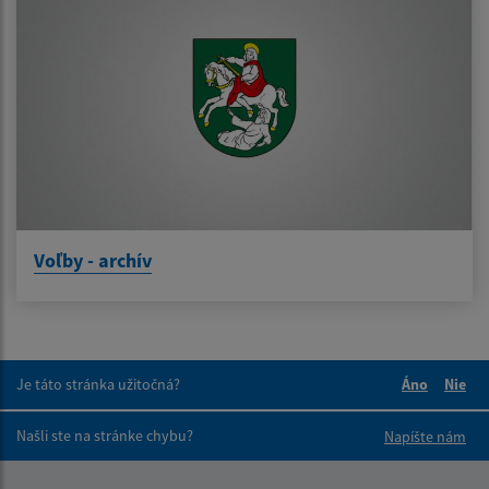
Voľby - archív
Je táto stránka užitočná?
Áno
Nie
Boli tieto 
Boli 
Našli ste na stránke chybu?
Napíšte nám