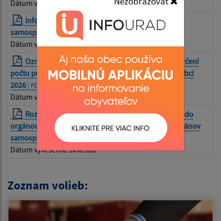
Nezobrazovať
Dátum vyvesenia:
25.06.2026
Informácia pre voliča v SJ - voľby do orgánov
samosprávy obcí 2026
| PDF | 0.2 Mb
Dátum vyvesenia:
25.06.2026
Oznámenie o utvorení volebných obvodov a o určení
počtu poslancov pre voľby do orgánov samosprávy obcí
2026
| PDF | 0.18 Mb
Dátum vyvesenia:
25.06.2026
Rozhodnutie predsedu NR SR o vyhlásení volieb do
orgánov samosprávy obcí a o vyhlásení volieb do orgánov
samosprávnych krajov
| PDF | 0.18 Mb
Dátum vyvesenia:
24.06.2026
Zoznam volieb: