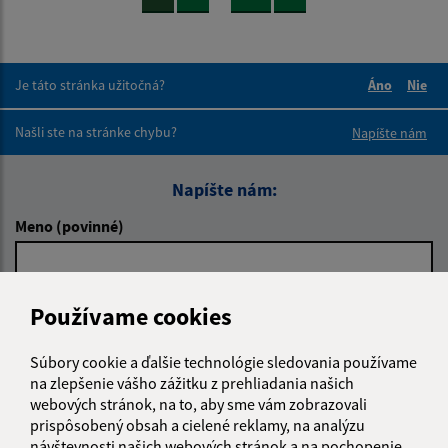
Je táto stránka užitočná?
Áno
Nie
Boli tieto 
Boli 
Našli ste na stránke chybu?
Napíšte nám
Napíšte nám:
Meno (povinné)
E-mailová adresa (povinné)
Používame cookies
Súbory cookie a ďalšie technológie sledovania používame
na zlepšenie vášho zážitku z prehliadania našich
Text vašej správy (povinné)
webových stránok, na to, aby sme vám zobrazovali
prispôsobený obsah a cielené reklamy, na analýzu
návštevnosti našich webových stránok a na pochopenie