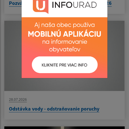
Pozvánka na zasadnutie ObZ dňa 10.08.2026
28.07.2026
Odstávka vody - odstraňovanie poruchy