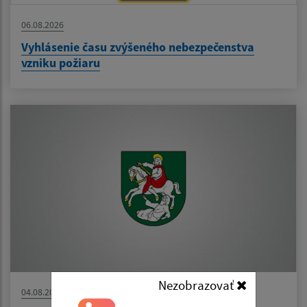
06.08.2026
Vyhlásenie času zvýšeného nebezpečenstva
vzniku požiaru
Nezobrazovať
04.08.2026