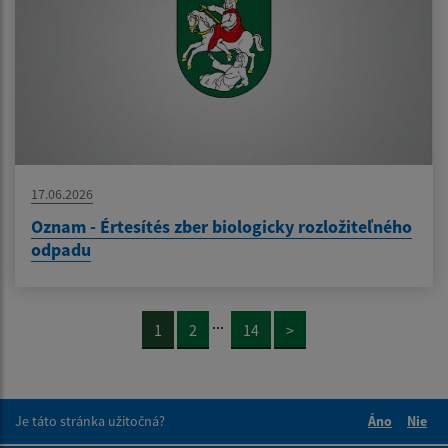
17.06.2026
Oznam - Értesítés zber biologicky rozložiteľného
odpadu
...
1
2
14
>
Je táto stránka užitočná?
Áno
Nie
Boli tieto 
Boli 