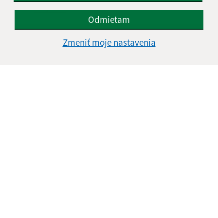
údajov
Odmietam
Google reCaptcha Response
Odoslať správu
Zmeniť moje nastavenia
Úradné hodiny:
Deň
Čas doobeda
Čas poobede
Pondelok:
08:00 - 12:00
13:00 - 15:30
Utorok:
08:00 - 12:00
Streda:
08:00 - 12:00
13:00 - 16:45
Štvrtok:
nestránkový deň
Piatok:
08:00 - 12:00
13:00 - 14:00
Obedňajšia prestávka:
12:00 - 13:00
Kontakt: