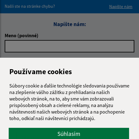
Našli ste na stránke chybu?
Napíšte nám
Napíšte nám:
Meno (povinné)
E-mailová adresa (povinné)
Používame cookies
Súbory cookie a ďalšie technológie sledovania používame
Text vašej správy (povinné)
na zlepšenie vášho zážitku z prehliadania našich
webových stránok, na to, aby sme vám zobrazovali
prispôsobený obsah a cielené reklamy, na analýzu
návštevnosti našich webových stránok a na pochopenie
toho, odkiaľ naši návštevníci prichádzajú.
Súhlasím
Oboznámil som sa so
spracúvaním osobných