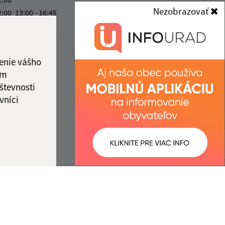
Nezobrazovať
2:00
13:00 - 16:45
info@obecdrienovec.eu
ový deň
+421 554 602 202
2:00
13:00 - 14:00
IČO: 00324108
ka:
12:00 - 13:00
enie vášho
ám
števnosti
vníci