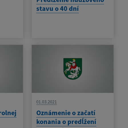
stavu o 40 dní
01.03.2021
rolnej
Oznámenie o začatí
konania o predĺžení