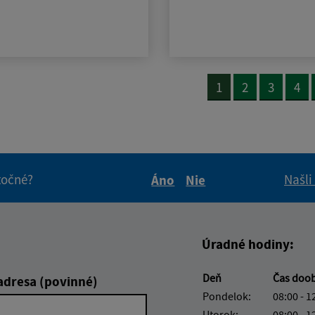
1
2
3
4
itočné?
Našli
Áno
Nie
Boli tieto informácie pre 
Boli tieto informáci
Úradné hodiny:
Deň
Čas doo
adresa (povinné)
Pondelok:
08:00 - 1
Utorok:
08:00 - 1