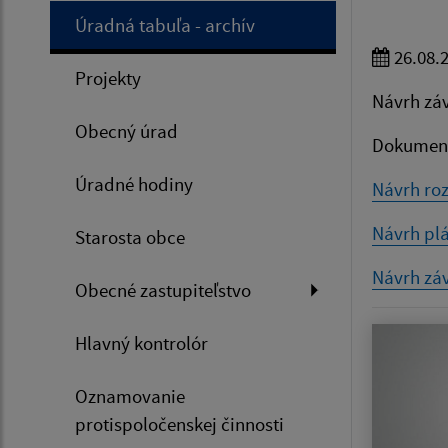
Úradná tabuľa - archív
26.08.
Projekty
Návrh záv
Obecný úrad
Dokumenty
Úradné hodiny
Návrh roz
Návrh plá
Starosta obce
Návrh záv
Obecné zastupiteľstvo
Hlavný kontrolór
Oznamovanie
protispoločenskej činnosti