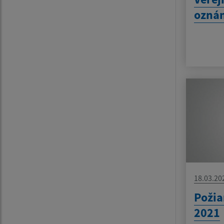
ozná
18.03.20
Požia
2021