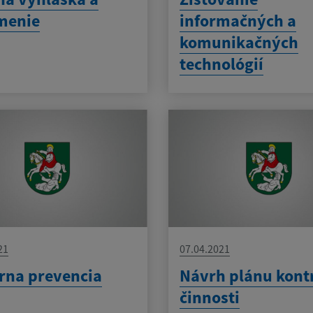
menie
informačných a
komunikačných
technológií
21
07.04.2021
rna prevencia
Návrh plánu kont
činnosti