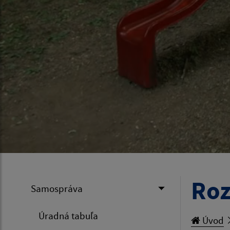
Roz
Samospráva
Úradná tabuľa
Úvod