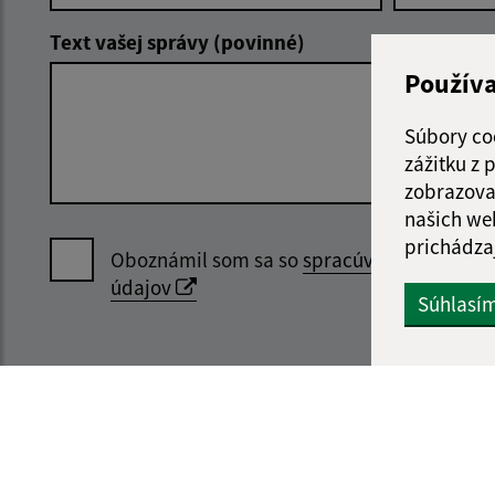
Text vašej správy (povinné)
Použív
Súbory co
zážitku z
zobrazova
našich we
prichádza
Oboznámil som sa so
spracúvaním osobný
údajov
Súhlasí