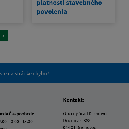
platnosti stavebného
povolenia
>
 ste na stránke chybu?
vás užitočné?
e pre vás užitočné?
Kontakt:
Obecný úrad Drienovec
beda
Čas poobede
Drienovec 368
2:00
13:00 - 15:30
044 01 Drienovec
2:00