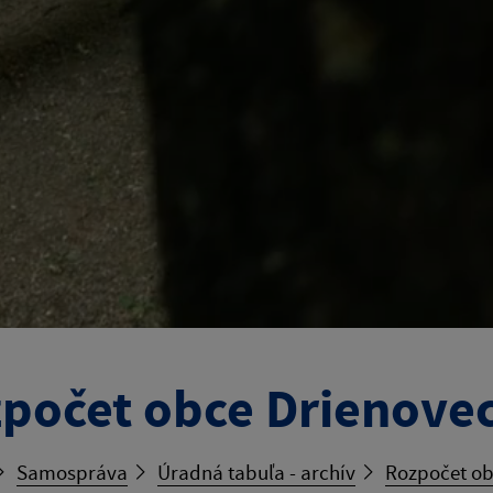
počet obce Drienove
Samospráva
Úradná tabuľa - archív
Rozpočet ob