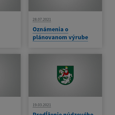
28.07.2021
Oznámenia o
plánovanom výrube
19.03.2021
Predĺženie núdzového