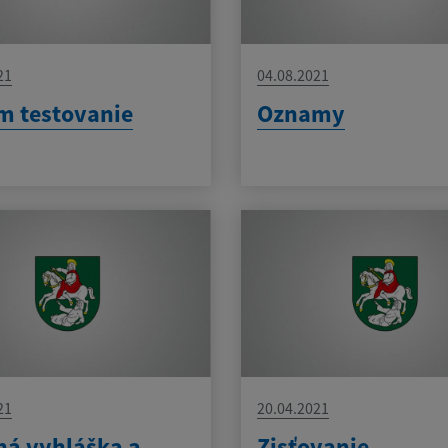
21
04.08.2021
m testovanie
Oznamy
21
20.04.2021
ná vyhláška a
Zisťovanie