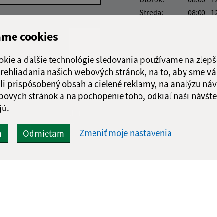
Streda:
08:00 - 1
Štvrtok:
nestránk
ame cookies
Piatok:
08:00 - 1
Obedňajšia prestáv
okie a ďalšie technológie sledovania používame na zlepš
 prehliadania našich webových stránok, na to, aby sme v
li prispôsobený obsah a cielené reklamy, na analýzu náv
bových stránok a na pochopenie toho, odkiaľ naši návšte
jú.
Google reCaptcha Response
Odoslať
ch
správu
Zmeniť moje nastavenia
m
Odmietam