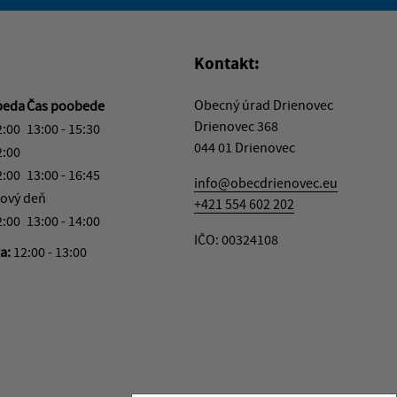
vás užitočné?
e pre vás užitočné?
Kontakt:
Obecný úrad Drienovec
beda
Čas poobede
Drienovec 368
2:00
13:00 - 15:30
044 01 Drienovec
2:00
2:00
13:00 - 16:45
info@obecdrienovec.eu
ový deň
+421 554 602 202
2:00
13:00 - 14:00
IČO: 00324108
ka:
12:00 - 13:00