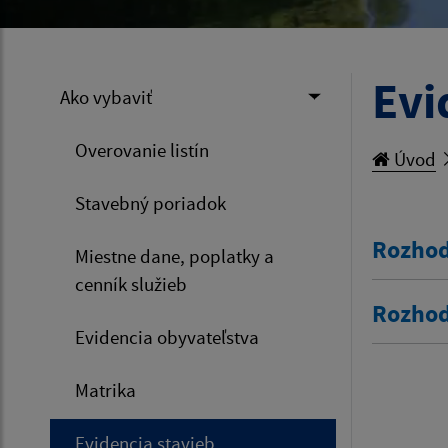
Evi
Ako vybaviť
Overovanie listín
Úvod
Stavebný poriadok
Rozhod
Miestne dane, poplatky a
cenník služieb
Rozhod
Evidencia obyvateľstva
Matrika
Evidencia stavieb