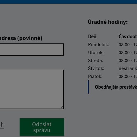
Boli tieto informácie pre 
Boli tieto informáci
Úradné hodiny:
Deň
Čas doo
adresa (povinné)
Pondelok:
08:00 - 1
Utorok:
08:00 - 1
Streda:
08:00 - 1
Štvrtok:
nestránk
Piatok:
08:00 - 1
Obedňajšia prestáv
Google reCaptcha Response
Odoslať
ch
správu