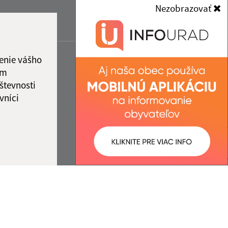
Nezobrazovať
enie vášho
ám
števnosti
vníci
ované:
Správca obsahu: