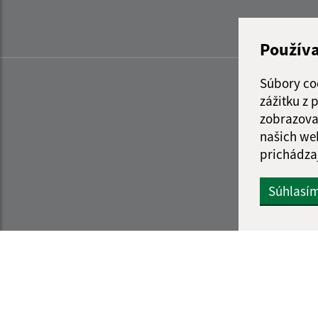
Použív
Súbory co
zážitku z
zobrazova
našich we
prichádza
Súhlasí
Informácie o stránke:
Navigácia: