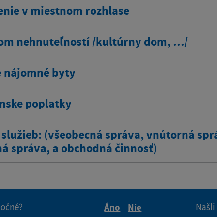
enie v miestnom rozhlase
om nehnuteľností /kultúrny dom, …/
 nájomné byty
ínske poplatky
 služieb: (všeobecná správa, vnútorná spr
ná správa, a obchodná činnosť)
itočné?
Našli
Áno
Nie