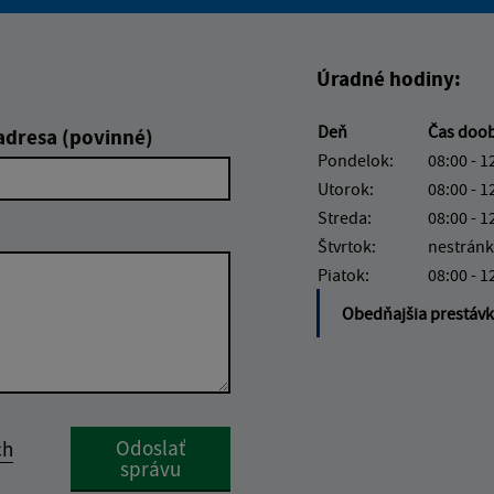
Boli tieto informácie pre 
Boli tieto informáci
Úradné hodiny:
Deň
Čas doo
adresa (povinné)
Pondelok:
08:00 - 1
Utorok:
08:00 - 1
Streda:
08:00 - 1
Štvrtok:
nestránk
Piatok:
08:00 - 1
Obedňajšia prestáv
Google reCaptcha Response
Odoslať
ch
správu