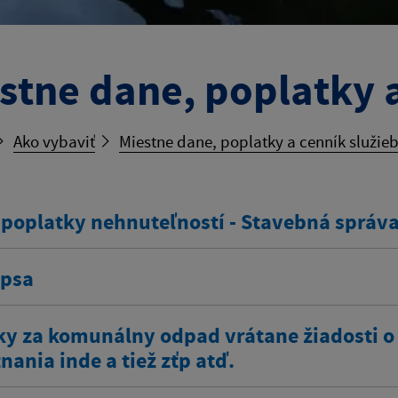
stne dane, poplatky a
Ako vybaviť
Miestne dane, poplatky a cenník služie
 poplatky nehnuteľností - Stavebná správ
 psa
ky za komunálny odpad vrátane žiadosti o
ania inde a tiež zťp atď.