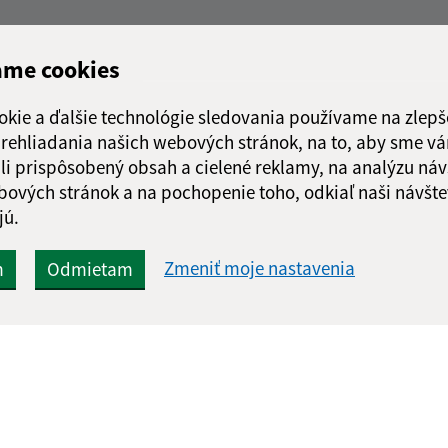
ame cookies
okie a ďalšie technológie sledovania používame na zlepš
 prehliadania našich webových stránok, na to, aby sme v
li prispôsobený obsah a cielené reklamy, na analýzu náv
bových stránok a na pochopenie toho, odkiaľ naši návšte
jú.
Zmeniť moje nastavenia
m
Odmietam
Rýchle odkazy:
Aktualiz