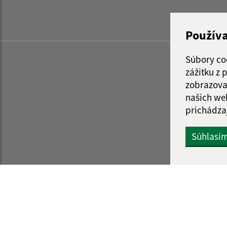
Použív
Súbory co
zážitku z
zobrazova
našich we
prichádza
Súhlasí
Informácie o stránke:
Navigácia: