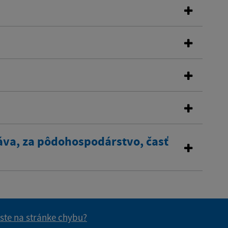
áva, za pôdohospodárstvo, časť
 ste na stránke chybu?