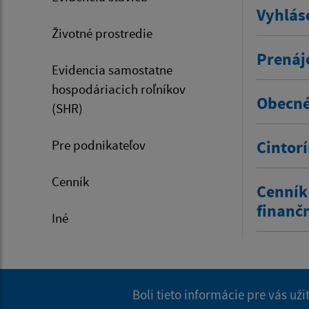
Vyhlás
Životné prostredie
Prenáj
Evidencia samostatne
hospodáriacich roľníkov
Obecné
(SHR)
Pre podnikateľov
Cintor
Cenník
Cenník
finanč
Iné
Boli tieto informácie pre vás už