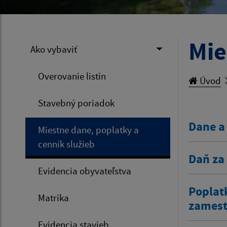
Mie
Ako vybaviť
Overovanie listín
Úvod
Stavebný poriadok
Dane a
Miestne dane, poplatky a
cenník služieb
Daň za
Evidencia obyvateľstva
Poplat
Matrika
zamestn
Evidencia stavieb