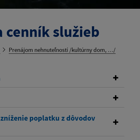
 cenník služieb
b
Prenájom nehnuteľností /kultúrny dom, …/
a
 zníženie poplatku z dôvodov