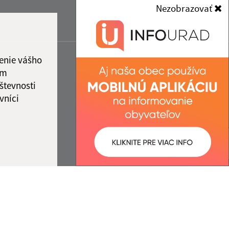
Nezobrazovať
enie vášho
ám
števnosti
vníci
ované:
Správca obsahu: