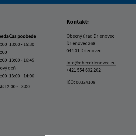
vás užitočné?
e pre vás užitočné?
Kontakt:
Obecný úrad Drienovec
beda
Čas poobede
Drienovec 368
2:00
13:00 - 15:30
044 01 Drienovec
2:00
2:00
13:00 - 16:45
info@obecdrienovec.eu
ový deň
+421 554 602 202
2:00
13:00 - 14:00
IČO: 00324108
ka:
12:00 - 13:00