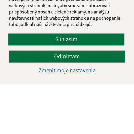
webových stránok, na to, aby sme vám zobrazovali
Text vašej správy (povinné)
prispôsobený obsah a cielené reklamy, na analýzu
návštevnosti našich webových stránok a na pochopenie
toho, odkiaľ naši návštevníci prichádzajú.
Súhlasím
Odmietam
Oboznámil som sa so
spracúvaním osobných
údajov
Zmeniť moje nastavenia
Google reCaptcha Response
Odoslať správu
Úradné hodiny:
Deň
Čas doobeda
Čas poobede
Pondelok:
08:00 - 12:00
13:00 - 15:30