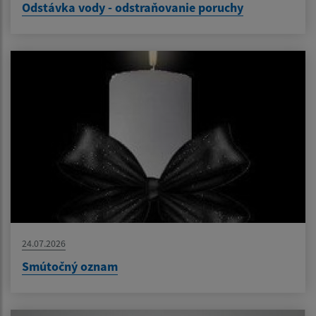
Odstávka vody - odstraňovanie poruchy
24.07.2026
Smútočný oznam