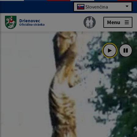
Slovenčina
Drienovec
Menu
Oficiálna stránka