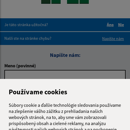
Je táto stránka užitočná?
Áno
Nie
Boli tieto 
Boli 
Našli ste na stránke chybu?
Napíšte nám
Napíšte nám:
Meno (povinné)
E-mailová adresa (povinné)
Používame cookies
Súbory cookie a ďalšie technológie sledovania používame
na zlepšenie vášho zážitku z prehliadania našich
Text vašej správy (povinné)
webových stránok, na to, aby sme vám zobrazovali
prispôsobený obsah a cielené reklamy, na analýzu
návštevnosti našich webových stránok a na pochopenie