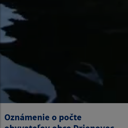
Oznámenie o počte
obyvateľov obce Drienovec