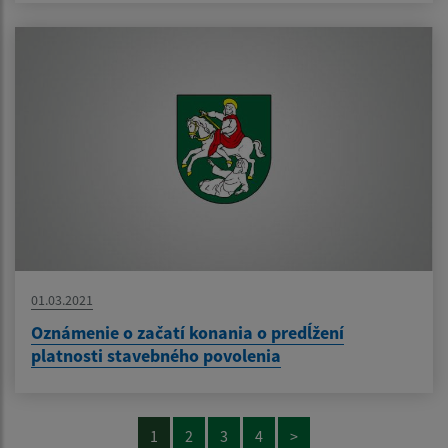
01.03.2021
Oznámenie o začatí konania o predĺžení
platnosti stavebného povolenia
1
2
3
4
>