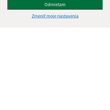
Odmietam
Zmeniť moje nastavenia
Oboznámil som sa so
spracúvaním osobných
údajov
Google reCaptcha Response
Odoslať správu
Úradné hodiny:
Deň
Čas doobeda
Čas poobede
Pondelok:
08:00 - 12:00
13:00 - 15:30
Utorok:
08:00 - 12:00
Streda:
08:00 - 12:00
13:00 - 16:45
Štvrtok:
nestránkový deň
Piatok:
08:00 - 12:00
13:00 - 14:00