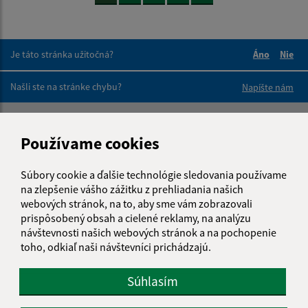
Je táto stránka užitočná?
Áno
Nie
Boli tieto 
Boli 
Našli ste na stránke chybu?
Napíšte nám
Napíšte nám:
Používame cookies
Meno (povinné)
Súbory cookie a ďalšie technológie sledovania používame
na zlepšenie vášho zážitku z prehliadania našich
webových stránok, na to, aby sme vám zobrazovali
E-mailová adresa (povinné)
prispôsobený obsah a cielené reklamy, na analýzu
návštevnosti našich webových stránok a na pochopenie
toho, odkiaľ naši návštevníci prichádzajú.
Text vašej správy (povinné)
Súhlasím