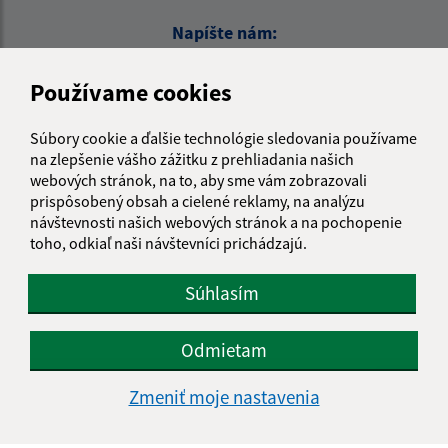
Napíšte nám:
Meno (povinné)
Používame cookies
Súbory cookie a ďalšie technológie sledovania používame
E-mailová adresa (povinné)
na zlepšenie vášho zážitku z prehliadania našich
webových stránok, na to, aby sme vám zobrazovali
prispôsobený obsah a cielené reklamy, na analýzu
návštevnosti našich webových stránok a na pochopenie
Text vašej správy (povinné)
toho, odkiaľ naši návštevníci prichádzajú.
Súhlasím
Odmietam
Zmeniť moje nastavenia
Oboznámil som sa so
spracúvaním osobných
údajov