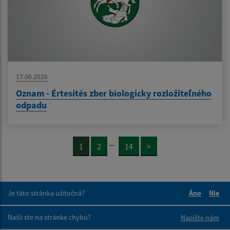
17.06.2026
Oznam - Értesítés zber biologicky rozložiteľného
odpadu
...
1
2
14
>
Je táto stránka užitočná?
Áno
Nie
Boli tieto 
Boli 
Našli ste na stránke chybu?
Napíšte nám