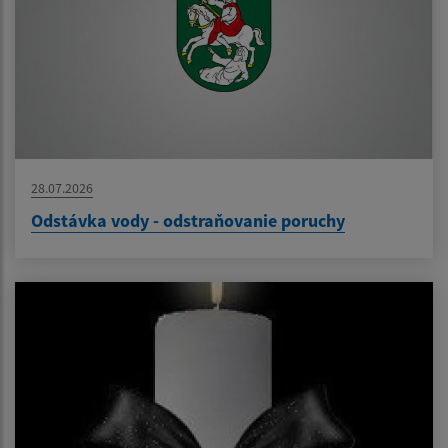
28.07.2026
Odstávka vody - odstraňovanie poruchy