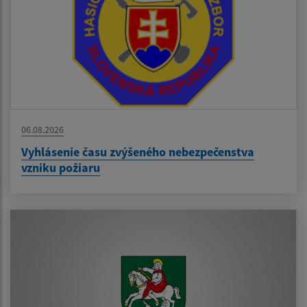
06.08.2026
Vyhlásenie času zvýšeného nebezpečenstva
vzniku požiaru