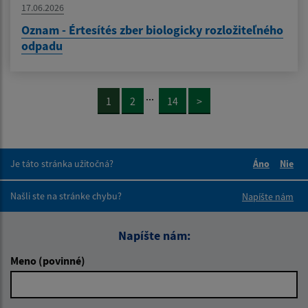
17.06.2026
Oznam - Értesítés zber biologicky rozložiteľného
odpadu
...
1
2
14
>
Je táto stránka užitočná?
Áno
Nie
Boli tieto 
Boli 
Našli ste na stránke chybu?
Napíšte nám
Napíšte nám:
Meno (povinné)