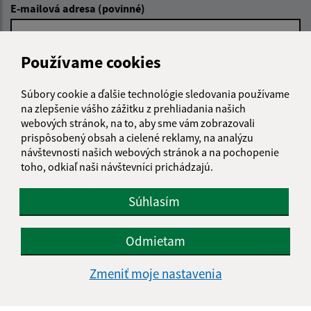
E-mailová adresa (povinné)
Používame cookies
Text vašej správy (povinné)
Súbory cookie a ďalšie technológie sledovania používame
na zlepšenie vášho zážitku z prehliadania našich
webových stránok, na to, aby sme vám zobrazovali
prispôsobený obsah a cielené reklamy, na analýzu
návštevnosti našich webových stránok a na pochopenie
toho, odkiaľ naši návštevníci prichádzajú.
Oboznámil som sa so
spracúvaním osobných
údajov
Súhlasím
Google reCaptcha Response
Odoslať správu
Odmietam
Zmeniť moje nastavenia
Úradné hodiny: