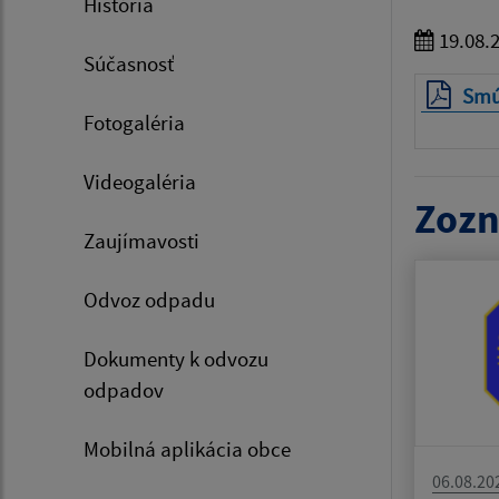
História
19.08.
Súčasnosť
Smú
Fotogaléria
Videogaléria
Zozn
Zaujímavosti
Odvoz odpadu
Dokumenty k odvozu
odpadov
Mobilná aplikácia obce
06.08.20