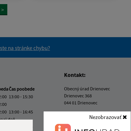
>
 ste na stránke chybu?
vás užitočné?
e pre vás užitočné?
Kontakt:
Obecný úrad Drienovec
beda
Čas poobede
Drienovec 368
2:00
13:00 - 15:30
044 01 Drienovec
2:00
2:00
13:00 - 16:45
info@obecdrienovec.eu
Nezobrazovať
ový deň
+421 554 602 202
2:00
13:00 - 14:00