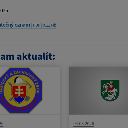
2025
točný oznam
| PDF | 0.11 Mb
am aktualít:
26
04.08.2026