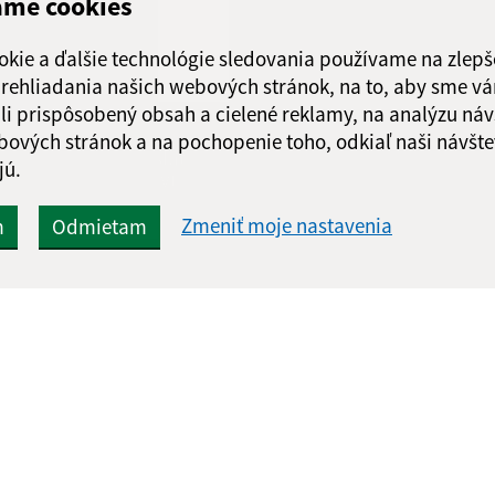
ame cookies
Obedňajšia prestáv
okie a ďalšie technológie sledovania používame na zlepš
 prehliadania našich webových stránok, na to, aby sme v
li prispôsobený obsah a cielené reklamy, na analýzu náv
bových stránok a na pochopenie toho, odkiaľ naši návšte
Google reCaptcha Response
Odoslať
ch
jú.
správu
Zmeniť moje nastavenia
m
Odmietam