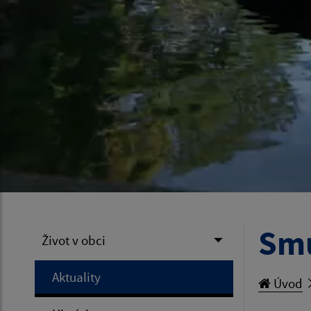
Sm
Život v obci
Aktuality
Úvod