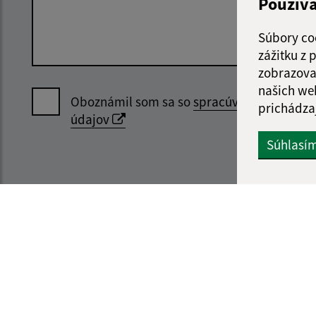
Použív
Súbory co
zážitku z
zobrazova
našich we
Oboznámil som sa so
spracúvaním osobný
prichádza
údajov
Súhlasí