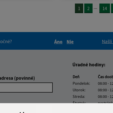
...
1
2
14
itočné?
Našli
Áno
Nie
Boli tieto informácie pre 
Boli tieto informáci
Úradné hodiny:
Deň
Čas doo
adresa (povinné)
Pondelok:
08:00 - 1
Utorok:
08:00 - 1
Streda:
08:00 - 1
Štvrtok:
nestránk
Piatok:
08:00 - 1