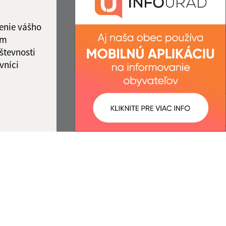
IČO: 00324108
ka:
12:00 - 13:00
enie vášho
ám
števnosti
vníci