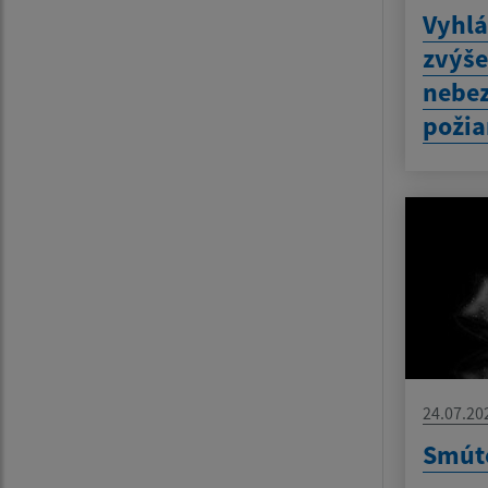
Vyhlá
zvýš
nebez
požia
24.07.20
Smút