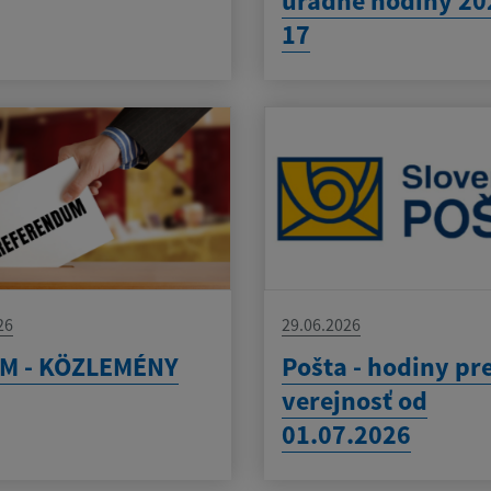
úradné hodiny 20
17
26
29.06.2026
M - KÖZLEMÉNY
Pošta - hodiny pr
verejnosť od
01.07.2026