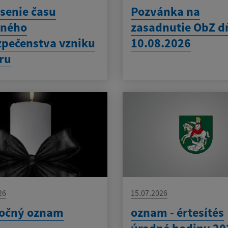
senie času
Pozvánka na
eného
zasadnutie ObZ d
pečenstva vzniku
10.08.2026
ru
26
15.07.2026
očný oznam
oznam - értesítés