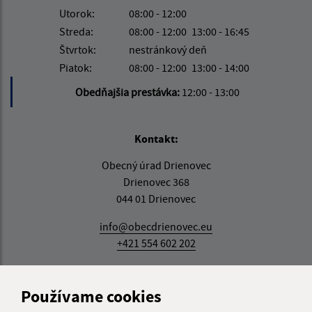
Utorok:
08:00 - 12:00
Streda:
08:00 - 12:00
13:00 - 16:45
Štvrtok:
nestránkový deň
Piatok:
08:00 - 12:00
13:00 - 14:00
Obedňajšia prestávka:
12:00 - 13:00
Kontakt:
Obecný úrad Drienovec
Drienovec 368
044 01 Drienovec
info@obecdrienovec.eu
+421 554 602 202
IČO: 00324108
Používame cookies