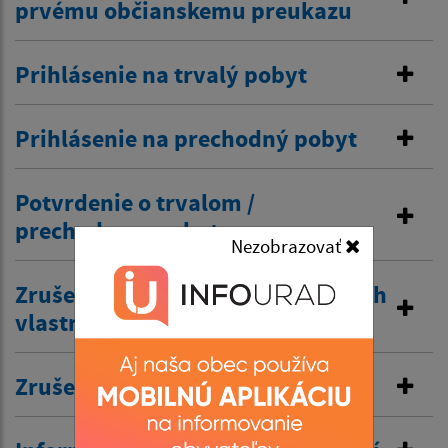
prvému občianskemu preukazu
Prihlásenie na trvalý pobyt
Prihlásenie na prechodný pobyt
Potvrdenie o trvalom /
prechodnom pobyte
Nezobrazovať
Zrušenie trvalého pobytu na návrh
vlastníka budovy
Zrušenie prechodného pobytu