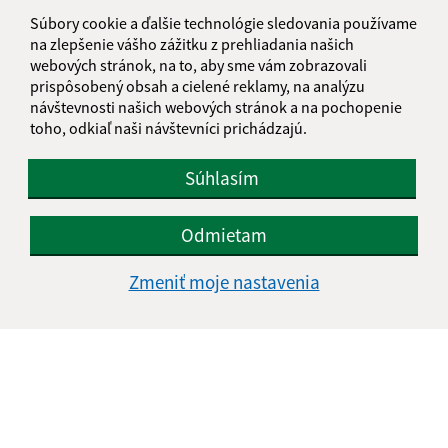
Súbory cookie a ďalšie technológie sledovania používame
na zlepšenie vášho zážitku z prehliadania našich
webových stránok, na to, aby sme vám zobrazovali
prispôsobený obsah a cielené reklamy, na analýzu
návštevnosti našich webových stránok a na pochopenie
toho, odkiaľ naši návštevníci prichádzajú.
Súhlasím
Odmietam
Zmeniť moje nastavenia
Informácie o stránke:
Vyhlásenie o prístupnosti
Autorské práva
Ochrana osobných údajov
Navigácia: