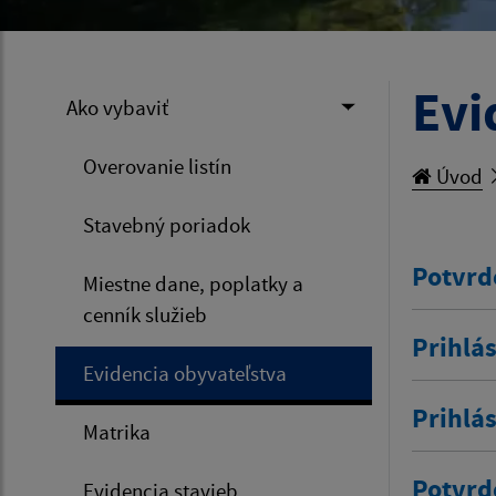
Evi
Ako vybaviť
Overovanie listín
Úvod
Stavebný poriadok
Potvrd
Miestne dane, poplatky a
cenník služieb
Prihlás
Evidencia obyvateľstva
Prihlá
Matrika
Potvrd
Evidencia stavieb