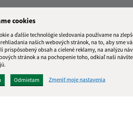
ame cookies
okie a ďalšie technológie sledovania používame na zlepš
 prehliadania našich webových stránok, na to, aby sme v
li prispôsobený obsah a cielené reklamy, na analýzu náv
bových stránok a na pochopenie toho, odkiaľ naši návšte
jú.
Zmeniť moje nastavenia
m
Odmietam
Rýchle odkazy:
Aktualiz