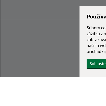
Použív
Súbory co
zážitku z
zobrazova
našich we
prichádza
Súhlasí
Informácie o stránke:
Navigácia: