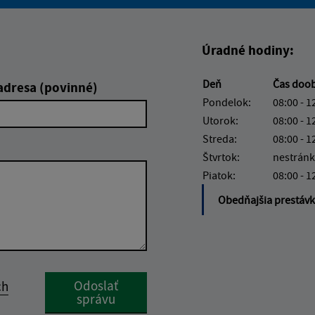
Boli tieto informácie pre 
Boli tieto informáci
Úradné hodiny:
Deň
Čas doo
adresa (povinné)
Pondelok:
08:00 - 1
Utorok:
08:00 - 1
Streda:
08:00 - 1
Štvrtok:
nestránk
Piatok:
08:00 - 1
Obedňajšia prestáv
Google reCaptcha Response
Odoslať
ch
správu