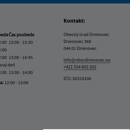
vás užitočné?
e pre vás užitočné?
Kontakt:
Obecný úrad Drienovec
beda
Čas poobede
Drienovec 368
2:00
13:00 - 15:30
044 01 Drienovec
2:00
2:00
13:00 - 16:45
info@obecdrienovec.eu
ový deň
+421 554 602 202
2:00
13:00 - 14:00
IČO: 00324108
ka:
12:00 - 13:00