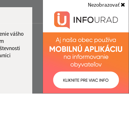
Nezobrazovať
enie vášho
ám
števnosti
vníci
ované:
Správca obsahu: