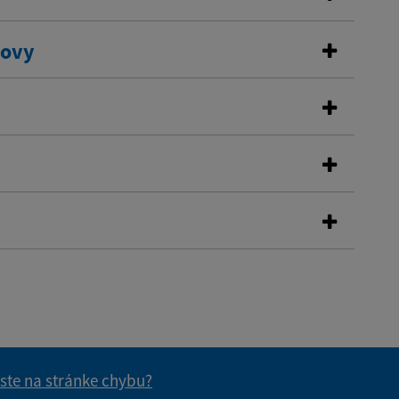
dovy
 ste na stránke chybu?