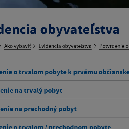
dencia obyvateľstva
Ako vybaviť
Evidencia obyvateľstva
Potvrdenie 
enie o trvalom pobyte k prvému občians
enie na trvalý pobyt
senie na prechodný pobyt
enie o trvalom / prechodnom pobyte