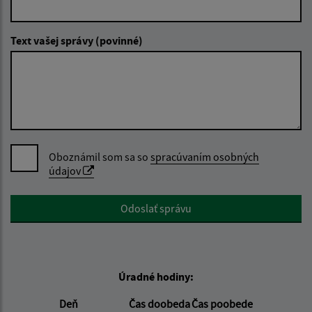
Text vašej správy (povinné)
Oboznámil som sa so
spracúvaním osobných
údajov
Google reCaptcha Response
Odoslať správu
Úradné hodiny:
Deň
Čas doobeda
Čas poobede