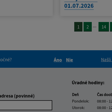
01.07.2026
...
1
2
14
itočné?
Našli
Áno
Nie
Boli tieto informácie pre 
Boli tieto informáci
Úradné hodiny:
Deň
Čas doo
adresa (povinné)
Pondelok:
08:00 - 1
Utorok:
08:00 - 1