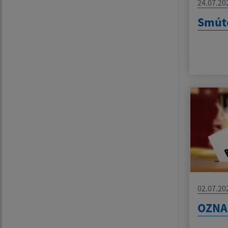
24.07.20
Smút
02.07.20
OZNA