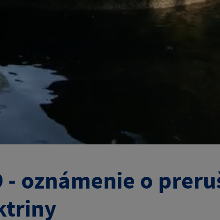
 - oznámenie o preruš
ktriny