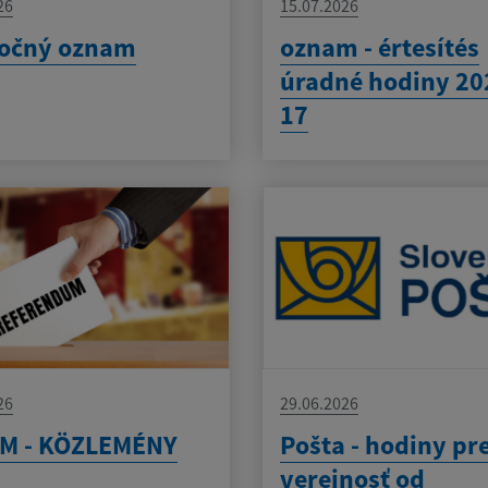
26
15.07.2026
očný oznam
oznam - értesítés
úradné hodiny 20
17
26
29.06.2026
M - KÖZLEMÉNY
Pošta - hodiny pr
verejnosť od