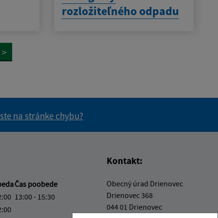
rozložiteľného odpadu
>
 ste na stránke chybu?
vás užitočné?
e pre vás užitočné?
Kontakt:
Obecný úrad Drienovec
beda
Čas poobede
Drienovec 368
2:00
13:00 - 15:30
044 01 Drienovec
2:00