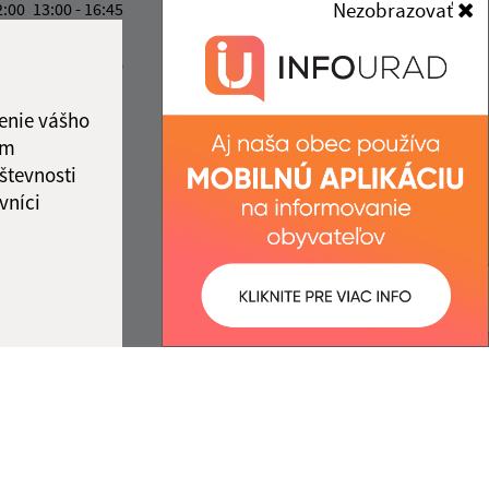
Nezobrazovať
2:00
13:00 - 16:45
info@obecdrienovec.eu
ový deň
+421 554 602 202
2:00
13:00 - 14:00
IČO: 00324108
ka:
12:00 - 13:00
enie vášho
ám
števnosti
vníci