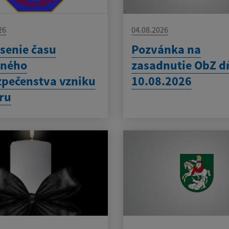
26
04.08.2026
senie času
Pozvánka na
eného
zasadnutie ObZ d
pečenstva vzniku
10.08.2026
ru