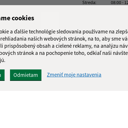
Streda:
08:00 - 1
Štvrtok:
nestránk
ame cookies
Piatok:
08:00 - 1
Obedňajšia prestáv
okie a ďalšie technológie sledovania používame na zlepš
 prehliadania našich webových stránok, na to, aby sme v
li prispôsobený obsah a cielené reklamy, na analýzu náv
bových stránok a na pochopenie toho, odkiaľ naši návšte
jú.
Google reCaptcha Response
Odoslať
ch
správu
Zmeniť moje nastavenia
m
Odmietam