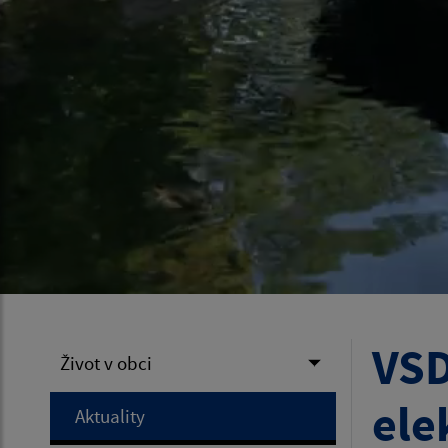
VSD
Život v obci
ele
Aktuality