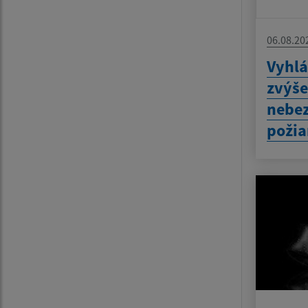
06.08.20
Vyhlá
zvýš
nebez
požia