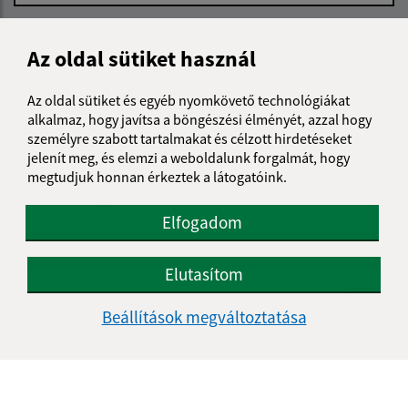
Üzenetének szövege (povinné)
Az oldal sütiket használ
Az oldal sütiket és egyéb nyomkövető technológiákat
alkalmaz, hogy javítsa a böngészési élményét, azzal hogy
személyre szabott tartalmakat és célzott hirdetéseket
jelenít meg, és elemzi a weboldalunk forgalmát, hogy
megtudjuk honnan érkeztek a látogatóink.
Megismerkedtem a
személyes adatok
feldolgozásával
Elfogadom
Google reCaptcha Response
Üzenet küldése
Elutasítom
Beállítások megváltoztatása
Úradné hodiny:
Nap
Reggeli idő
Délutáni idő
Hétfő:
08:00 - 12:00
13:00 - 15:30