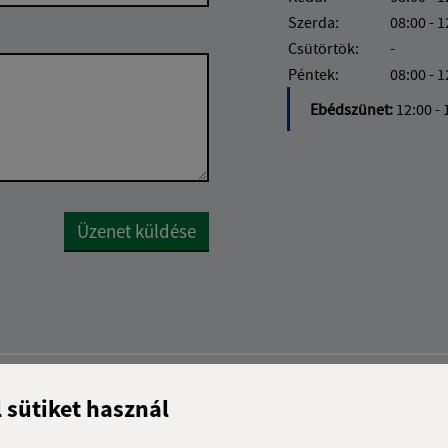
Szerda:
08:00 - 1
Csütörtök:
-
Péntek:
08:00 - 1
Ebédszünet:
12:00 - 
Google reCaptcha Response
Üzenet küldése
l sütiket használ