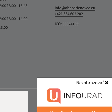
2:00
13:00 - 16:45
info@obecdrienovec.eu
+421 554 602 202
2:00
13:00 - 14:00
IČO: 00324108
13:00
Nezobrazovať