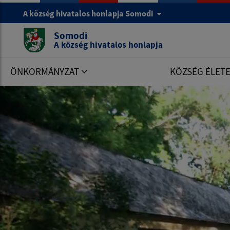
A község hivatalos honlapja Somodi
Somodi
A község hivatalos honlapja
ÖNKORMÁNYZAT
KÖZSÉG ÉLET