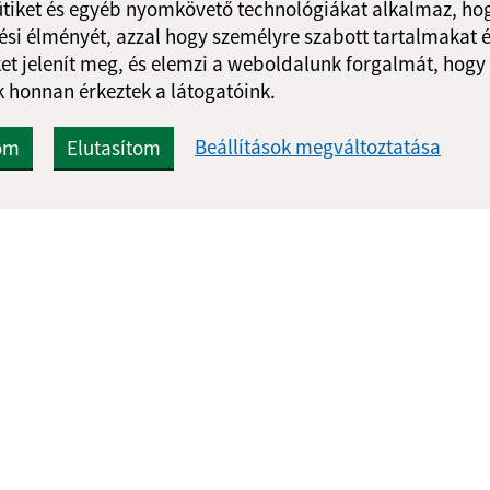
ütiket és egyéb nyomkövető technológiákat alkalmaz, hog
si élményét, azzal hogy személyre szabott tartalmakat é
et jelenít meg, és elemzi a weboldalunk forgalmát, hogy
 honnan érkeztek a látogatóink.
Beállítások megváltoztatása
om
Elutasítom
Gyors linkek:
Frissített
Aktualitások
06.08.2026 1
A település történelme
RSS
Fotóalbum
Elérhetőségek