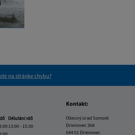
 ste na stránke chybu?
vás užitočné?
e pre vás užitočné?
Kontakt:
Obecný úrad Somodi
idő
Délutáni idő
Drienovec 368
2:00
13:00 - 15:30
044 01 Drienovec
2:00