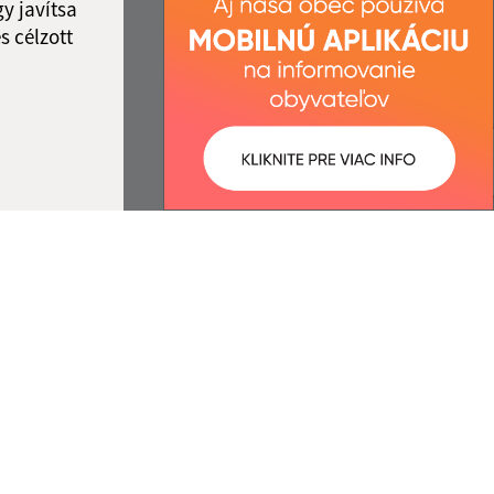
y javítsa
s célzott
:
Správca obsahu:
0:54 óra.
A tartalomkezelő a falu Somodi.
A
Egységes Tervezési
Kézikönyvvel összhangban
készült Elektronikus
szolgáltatások.