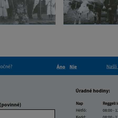
itočné?
Našli
Áno
Nie
Boli tieto informácie pre 
Boli tieto informáci
Úradné hodiny:
Nap
Reggeli 
 (povinné)
Hétfő:
08:00 - 1
Kedd:
08:00 - 1