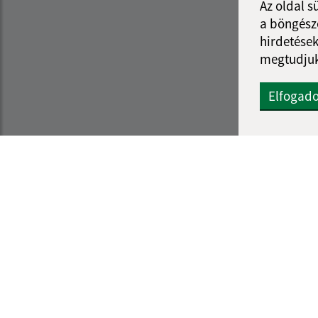
Az oldal s
a böngészé
hirdetések
megtudjuk
Elfogad
Az oldalról:
Navigáció:
Hozzáférhetőségi nyilatkozat
Nyomtatás
Szerzői jog
Honlap térkép
Személyes adatok védelme
Sütik