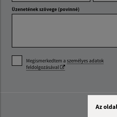
Üzenetének szövege (povinné)
Megismerkedtem a
személyes adatok
feldolgozásával
Az olda