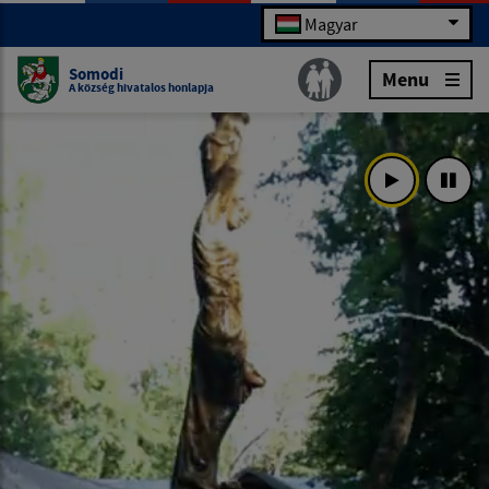
Magyar
Somodi
Menu
A község hivatalos honlapja