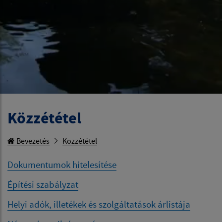
Közzététel
Bevezetés
Közzététel
Dokumentumok hitelesítése
Építési szabályzat
Helyi adók, illetékek és szolgáltatások árlistája