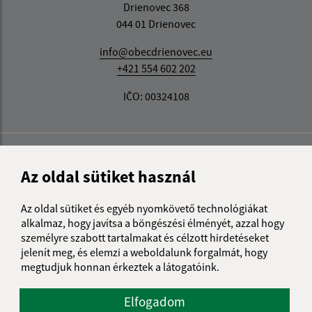
Drienovec 368
044 01 Drienovec
info@obecdrienovec.eu
+421 554 602 202
IČO: 00324108
Az oldal sütiket használ
Az oldal sütiket és egyéb nyomkövető technológiákat
alkalmaz, hogy javítsa a böngészési élményét, azzal hogy
személyre szabott tartalmakat és célzott hirdetéseket
jelenít meg, és elemzi a weboldalunk forgalmát, hogy
megtudjuk honnan érkeztek a látogatóink.
Elfogadom