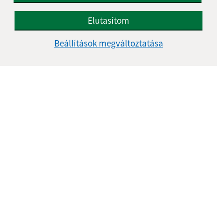
Elutasítom
Az oldalról:
Beállítások megváltoztatása
Hozzáférhetőségi nyilatkozat
Szerzői jog
Személyes adatok védelme
Navigáció:
Nyomtatás
Honlap térkép
Sütik
Gyors linkek:
Aktualitások
A település történelme
Fotóalbum
Elérhetőségek