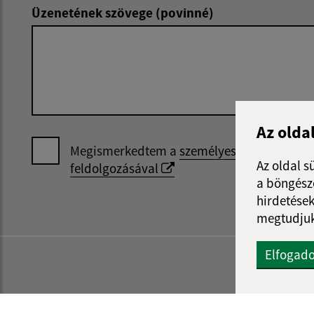
Üzenetének szövege (povinné)
Az olda
Megismerkedtem a
személyes adatok
Az oldal s
feldolgozásával
a böngészé
hirdetések
megtudjuk
Elfogad