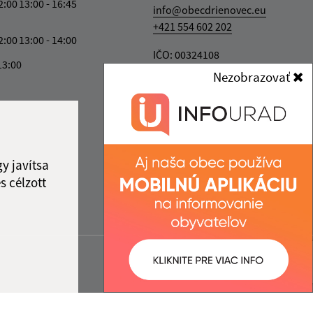
2:00
13:00 - 16:45
info@obecdrienovec.eu
+421 554 602 202
2:00
13:00 - 14:00
IČO: 00324108
13:00
Nezobrazovať
y javítsa
s célzott