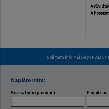
A rövidtá
A hosszút
Boli tieto informácie pre vás už
Napíšte nám:
Keresztnév (povinné)
E-mail cím