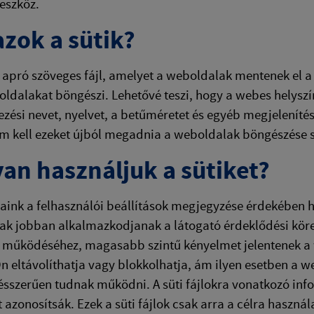
 eszköz.
azok a sütik?
y apró szöveges fájl, amelyet a weboldalak mentenek el
ldalakat böngészi. Lehetővé teszi, hogy a webes helyszín
ezési nevet, nyelvet, a betűméretet és egyéb megjelenítés
m kell ezeket újból megadnia a weboldalak böngészése
an használjuk a sütiket?
ink a felhasználói beállítások megjegyzése érdekében hasz
k jobban alkalmazkodjanak a látogató érdeklődési körei
működéséhez, magasabb szintű kényelmet jelentenek a w
Ön eltávolíthatja vagy blokkolhatja, ám ilyen esetben a 
ésszerűen tudnak működni. A süti fájlokra vonatkozó in
 azonosítsák. Ezek a süti fájlok csak arra a célra használ