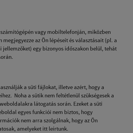
 a számítógépén vagy mobiltelefonján, miközben
 megjegyezze az Ön lépéseit és választásait (pl. a
i jellemzőket) egy bizonyos időszakon belül, tehát
 során.
nálják a süti fájlokat, illetve azért, hogy a
hez. Noha a sütik nem feltétlenül szükségesek a
eboldalakra látogatás során. Ezeket a süti
weboldal egyes funkciói nem biztos, hogy
formációk nem arra szolgálnak, hogy az Ön
atosak, amelyeket itt leírtunk.