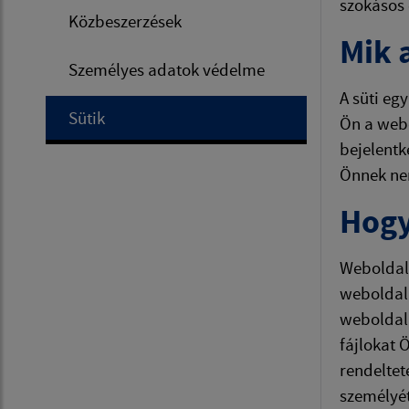
szokásos
Közbeszerzések
Mik 
Személyes adatok védelme
A süti eg
Sütik
Ön a webo
bejelentk
Önnek ne
Hogy
Weboldala
weboldala
weboldal 
fájlokat 
rendeltet
személyét