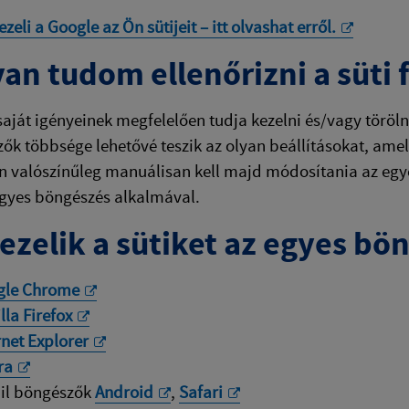
eli a Google az Ön sütijeit – itt olvashat erről.
an tudom ellenőrizni a süti f
 saját igényeinek megfelelően tudja kezelni és/vagy töröln
ők többsége lehetővé teszik az olyan beállításokat, am
n valószínűleg manuálisan kell majd módosítania az egye
gyes böngészés alkalmával.
kezelik a sütiket az egyes bö
gle Chrome
lla Firefox
rnet Explorer
ra
il böngészők
Android
,
Safari