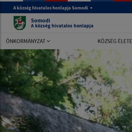
A község hivatalos honlapja Somodi
Somodi
A község hivatalos honlapja
ÖNKORMÁNYZAT
KÖZSÉG ÉLET