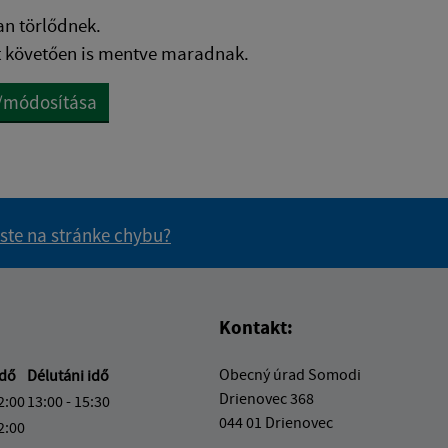
an törlődnek.
t követően is mentve maradnak.
e/módosítása
 ste na stránke chybu?
vás užitočné?
e pre vás užitočné?
Kontakt:
Obecný úrad Somodi
idő
Délutáni idő
Drienovec 368
2:00
13:00 - 15:30
044 01 Drienovec
2:00