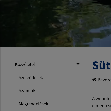
Süt
Közzététel
Szerződések
Beveze
Számlák
A webolda
Megrendelések
elmentésr