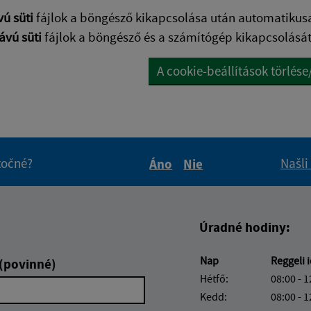
vú süti
fájlok a böngésző kikapcsolása után automatikus
ávú süti
fájlok a böngésző és a számítógép kikapcsolásá
A cookie-beállítások törlés
itočné?
Našli
Áno
Nie
Boli tieto informácie pre 
Boli tieto informáci
Úradné hodiny:
Nap
Reggeli 
 (povinné)
Hétfő:
08:00 - 1
Kedd:
08:00 - 1