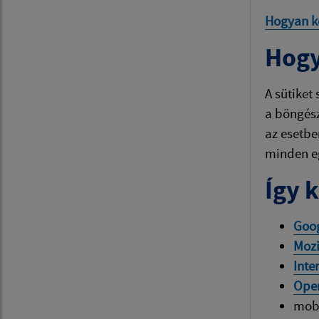
Hogyan kez
Hogy
A sütiket
a böngész
az esetbe
minden e
Így 
Goo
Mozi
Inte
Ope
mob