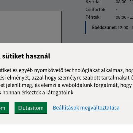
Szerda:
08:00 - 1
Csütörtök:
-
Péntek:
08:00 - 1
Ebédszünet:
12:00 - 
l sütiket használ
Google reCaptcha Response
Üzenet küldése
ütiket és egyéb nyomkövető technológiákat alkalmaz, hog
si élményét, azzal hogy személyre szabott tartalmakat é
et jelenít meg, és elemzi a weboldalunk forgalmát, hogy
 honnan érkeztek a látogatóink.
Beállítások megváltoztatása
om
Elutasítom