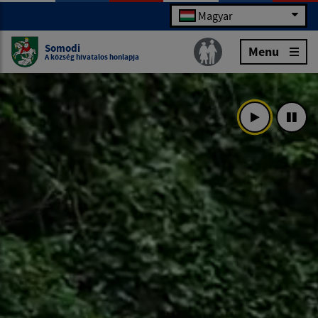
Magyar
Somodi
Menu
A község hivatalos honlapja