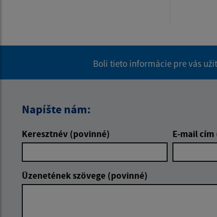
Boli tieto informácie pre vás už
Napíšte nám:
Keresztnév (povinné)
E-mail cím
Üzenetének szövege (povinné)