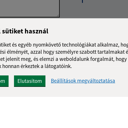
Google reCaptcha Response
l sütiket használ
Üzenet küldése
ütiket és egyéb nyomkövető technológiákat alkalmaz, hog
si élményét, azzal hogy személyre szabott tartalmakat é
et jelenít meg, és elemzi a weboldalunk forgalmát, hogy
 honnan érkeztek a látogatóink.
Beállítások megváltoztatása
om
Elutasítom