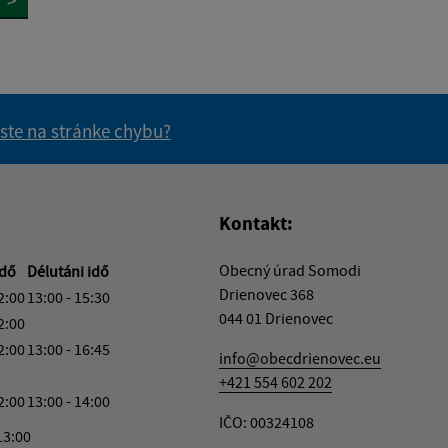
 ste na stránke chybu?
vás užitočné?
e pre vás užitočné?
Kontakt:
Obecný úrad Somodi
idő
Délutáni idő
Drienovec 368
2:00
13:00 - 15:30
044 01 Drienovec
2:00
2:00
13:00 - 16:45
info@obecdrienovec.eu
+421 554 602 202
2:00
13:00 - 14:00
IČO: 00324108
13:00