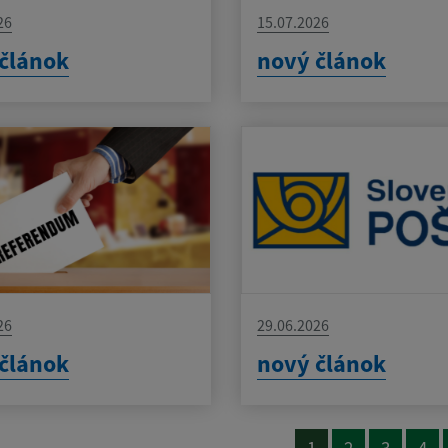
26
15.07.2026
článok
nový článok
26
29.06.2026
článok
nový článok
1
2
3
4