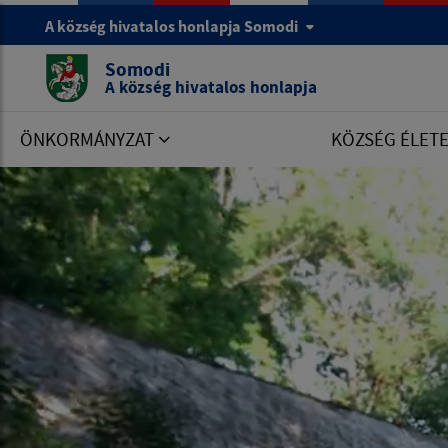
A község hivatalos honlapja Somodi
Somodi
A község hivatalos honlapja
ÖNKORMÁNYZAT
KÖZSÉG ÉLET