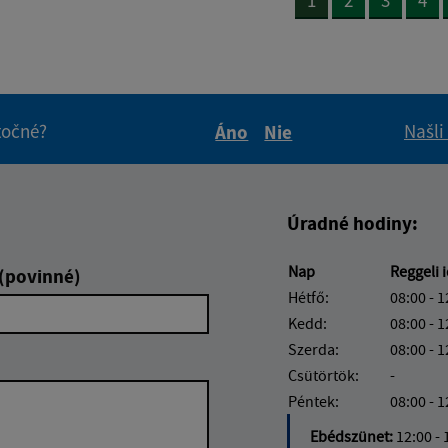
itočné?
Našli
Áno
Nie
Boli tieto informácie pre 
Boli tieto informáci
Úradné hodiny:
Nap
Reggeli 
 (povinné)
Hétfő:
08:00 - 1
Kedd:
08:00 - 1
Szerda:
08:00 - 1
Csütörtök:
-
Péntek:
08:00 - 1
Ebédszünet:
12:00 - 