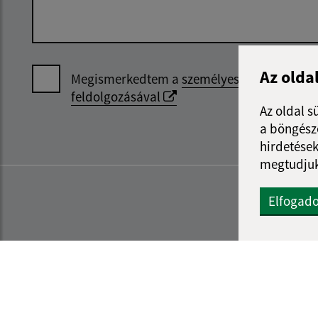
Az olda
Megismerkedtem a
személyes adatok
feldolgozásával
Az oldal s
a böngészé
hirdetések
megtudjuk
Elfogad