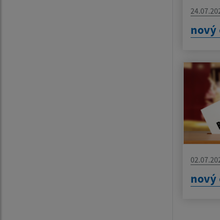
24.07.20
nový 
02.07.20
nový 