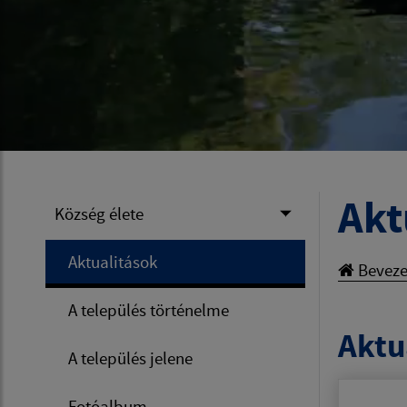
Akt
Község élete
Aktualitások
Beveze
A település történelme
Aktua
A település jelene
Fotóalbum