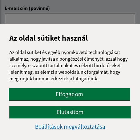
E-mail cím (povinné)
Üzenetének szövege (povinné)
Az oldal sütiket használ
Az oldal sütiket és egyéb nyomkövető technológiákat
alkalmaz, hogy javítsa a böngészési élményét, azzal hogy
személyre szabott tartalmakat és célzott hirdetéseket
jelenít meg, és elemzi a weboldalunk forgalmát, hogy
megtudjuk honnan érkeztek a látogatóink.
Megismerkedtem a
személyes adatok
feldolgozásával
Elfogadom
Google reCaptcha Response
Üzenet küldése
Elutasítom
Beállítások megváltoztatása
Úradné hodiny: