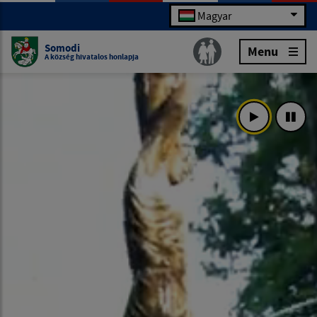
Magyar
Somodi
Menu
A község hivatalos honlapja