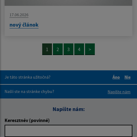
17.06.2026
nový článok
1
2
3
4
>
Je táto stránka užitočná?
Áno
Nie
Boli tieto 
Boli 
Našli ste na stránke chybu?
Napíšte nám
Napíšte nám:
Keresztnév (povinné)