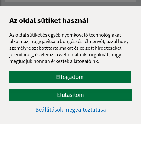
Üzenetének szövege (povinné)
Az oldal sütiket használ
Az oldal sütiket és egyéb nyomkövető technológiákat
alkalmaz, hogy javítsa a böngészési élményét, azzal hogy
személyre szabott tartalmakat és célzott hirdetéseket
jelenít meg, és elemzi a weboldalunk forgalmát, hogy
megtudjuk honnan érkeztek a látogatóink.
Megismerkedtem a
személyes adatok
feldolgozásával
Elfogadom
Google reCaptcha Response
Üzenet küldése
Elutasítom
Beállítások megváltoztatása
Úradné hodiny:
Nap
Reggeli idő
Délutáni idő
Hétfő:
08:00 - 12:00
13:00 - 15:30