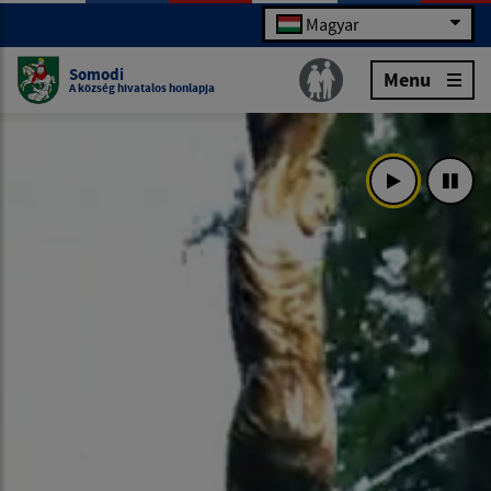
Magyar
Somodi
Menu
A község hivatalos honlapja