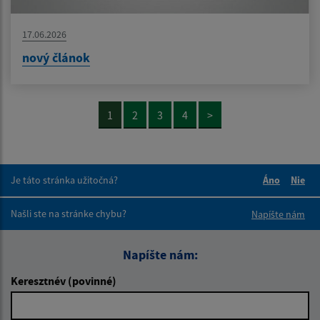
17.06.2026
nový článok
1
2
3
4
>
Je táto stránka užitočná?
Áno
Nie
Boli tieto 
Boli 
Našli ste na stránke chybu?
Napíšte nám
Napíšte nám:
Keresztnév (povinné)