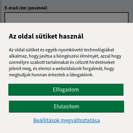
E-mail cím (povinné)
Üzenetének szövege (povinné)
Az oldal sütiket használ
Az oldal sütiket és egyéb nyomkövető technológiákat
alkalmaz, hogy javítsa a böngészési élményét, azzal hogy
személyre szabott tartalmakat és célzott hirdetéseket
jelenít meg, és elemzi a weboldalunk forgalmát, hogy
megtudjuk honnan érkeztek a látogatóink.
Megismerkedtem a
személyes adatok
feldolgozásával
Elfogadom
Google reCaptcha Response
Üzenet küldése
Elutasítom
Beállítások megváltoztatása
Úradné hodiny: