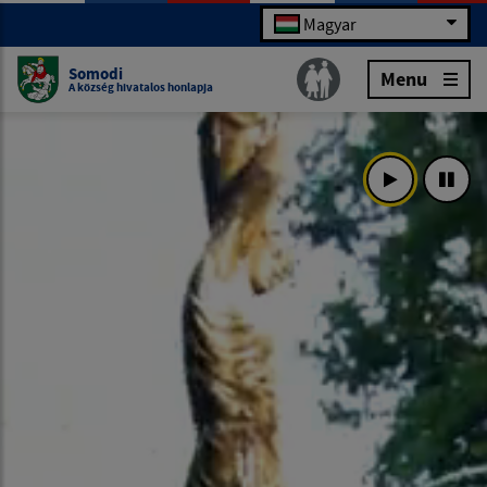
Magyar
Somodi
Menu
A község hivatalos honlapja