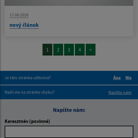
17.06.2026
nový článok
1
2
3
4
>
Je táto stránka užitočná?
Áno
Nie
Boli tieto 
Boli 
Našli ste na stránke chybu?
Napíšte nám
Napíšte nám:
Keresztnév (povinné)