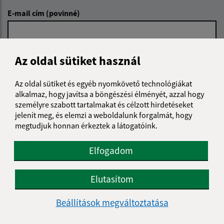
E-mail cím (povinné)
Üzenetének szövege (povinné)
Az oldal sütiket használ
Az oldal sütiket és egyéb nyomkövető technológiákat
alkalmaz, hogy javítsa a böngészési élményét, azzal hogy
személyre szabott tartalmakat és célzott hirdetéseket
jelenít meg, és elemzi a weboldalunk forgalmát, hogy
megtudjuk honnan érkeztek a látogatóink.
Megismerkedtem a
személyes adatok
feldolgozásával
Elfogadom
Google reCaptcha Response
Üzenet küldése
Elutasítom
Beállítások megváltoztatása
Úradné hodiny: