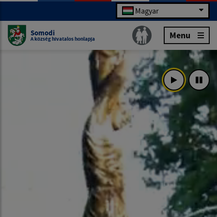
Magyar
Somodi
Menu
A község hivatalos honlapja