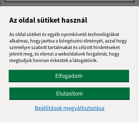
Üzenetének szövege (povinné)
Az oldal sütiket használ
Az oldal sütiket és egyéb nyomkövető technológiákat
alkalmaz, hogy javítsa a böngészési élményét, azzal hogy
személyre szabott tartalmakat és célzott hirdetéseket
jelenít meg, és elemzi a weboldalunk forgalmát, hogy
megtudjuk honnan érkeztek a látogatóink.
Megismerkedtem a
személyes adatok
feldolgozásával
Elfogadom
Google reCaptcha Response
Üzenet küldése
Elutasítom
Beállítások megváltoztatása
Úradné hodiny:
Nap
Reggeli idő
Délutáni idő
Hétfő:
08:00 - 12:00
13:00 - 15:30