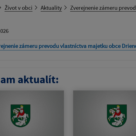
Život v obci
Aktuality
Zverejnenie zámeru prevod
2026
rejnenie zámeru prevodu vlastníctva majetku obce Drien
am aktualít: