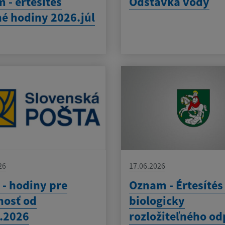
 - értesítés
Odstávka vody
é hodiny 2026.júl
26
17.06.2026
 - hodiny pre
Oznam - Értesítés
nosť od
biologicky
.2026
rozložiteľného o