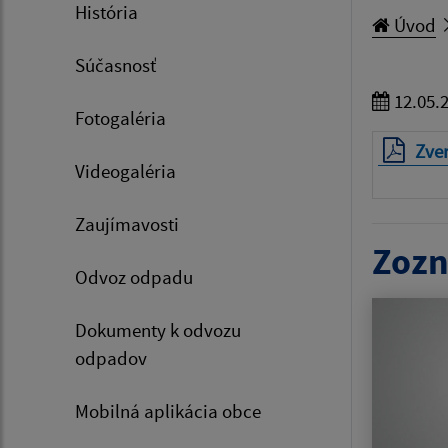
História
Úvod
Súčasnosť
12.05.
Fotogaléria
Zve
Videogaléria
Zaujímavosti
Zozn
Odvoz odpadu
Dokumenty k odvozu
odpadov
Mobilná aplikácia obce