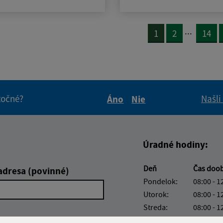
...
1
2
14
itočné?
Našli
Áno
Nie
Boli tieto informácie pre 
Boli tieto informáci
Úradné hodiny:
Deň
Čas doo
adresa (povinné)
Pondelok:
08:00 - 1
Utorok:
08:00 - 1
Streda:
08:00 - 1
Štvrtok:
nestránk