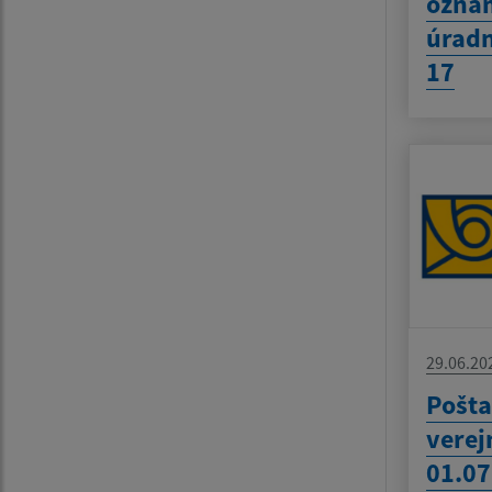
oznam
úradn
17
29.06.20
Pošta
verej
01.07