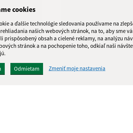
Piatok:
08:00 - 1
ame cookies
Obedňajšia prestáv
okie a ďalšie technológie sledovania používame na zlepš
 prehliadania našich webových stránok, na to, aby sme v
li prispôsobený obsah a cielené reklamy, na analýzu náv
bových stránok a na pochopenie toho, odkiaľ naši návšte
Google reCaptcha Response
Odoslať
ch
jú.
správu
Zmeniť moje nastavenia
m
Odmietam