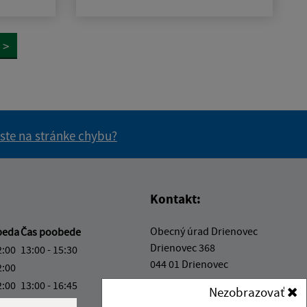
>
 ste na stránke chybu?
vás užitočné?
e pre vás užitočné?
Kontakt:
Obecný úrad Drienovec
beda
Čas poobede
Drienovec 368
2:00
13:00 - 15:30
044 01 Drienovec
2:00
2:00
13:00 - 16:45
Nezobrazovať
info@obecdrienovec.eu
ový deň