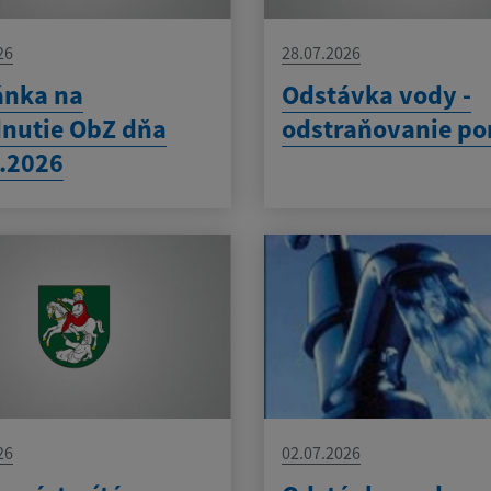
26
28.07.2026
ánka na
Odstávka vody -
nutie ObZ dňa
odstraňovanie po
.2026
26
02.07.2026