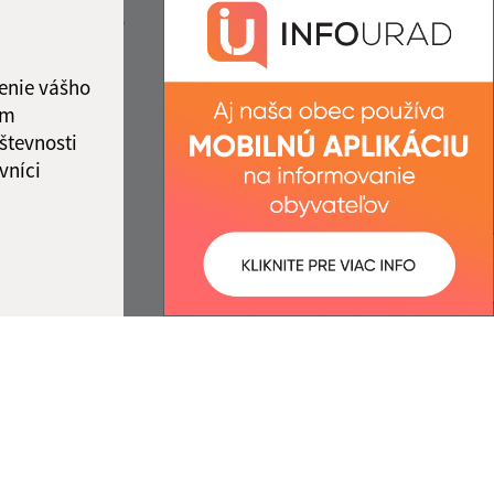
+421 554 602 202
2:00
13:00 - 14:00
IČO: 00324108
ka:
12:00 - 13:00
enie vášho
ám
števnosti
vníci