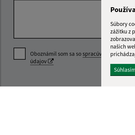
Použív
Súbory co
zážitku z
zobrazova
našich we
Oboznámil som sa so
spracúvaním osobný
prichádza
údajov
Súhlasí