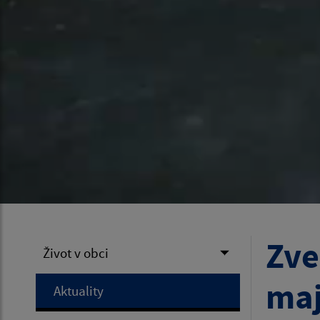
Zve
Život v obci
maj
Aktuality