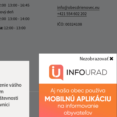
2:00
13:00 - 16:45
info@obecdrienovec.eu
ový deň
+421 554 602 202
2:00
13:00 - 14:00
IČO: 00324108
ka:
12:00 - 13:00
Nezobrazovať
enie vášho
ám
števnosti
vníci