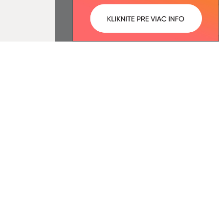
ované:
Správca obsahu:
10:54 hod.
Správca obsahu je Obec
Drienovec.
Vytvorené v súlade s
Jednotným
dizajn manuálom elektronických
služieb.