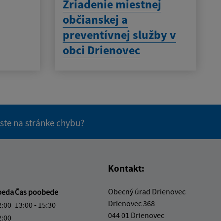
Zriadenie miestnej
občianskej a
preventívnej služby v
obci Drienovec
 ste na stránke chybu?
vás užitočné?
e pre vás užitočné?
Kontakt:
Obecný úrad Drienovec
beda
Čas poobede
Drienovec 368
2:00
13:00 - 15:30
044 01 Drienovec
2:00