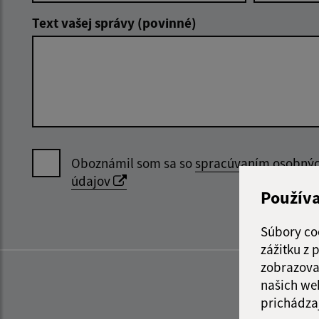
Text vašej správy (povinné)
Oboznámil som sa so
spracúvaním osobný
údajov
Použív
Súbory co
zážitku z
zobrazova
našich we
prichádza