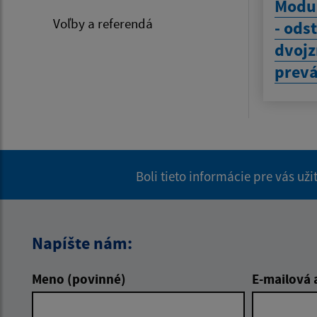
Modul
Voľby a referendá
- ods
dvoj
prev
Boli tieto informácie pre vás už
Napíšte nám:
Meno (povinné)
E-mailová 