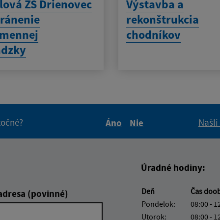
ová ZŠ Drienovec
Výstavba a
tránenie
rekonštrukcia
zmennej
chodníkov
ádzky
itočné?
Našli
Áno
Nie
Boli tieto informácie pre 
Boli tieto informáci
Úradné hodiny:
Deň
Čas doo
adresa (povinné)
Pondelok:
08:00 - 1
Utorok:
08:00 - 1