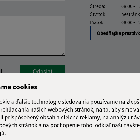
Streda:
08:00 - 1
Štvrtok:
nestránk
Piatok:
08:00 - 1
Obedňajšia prestáv
Google reCaptcha Response
Odoslať
ch
správu
ame cookies
okie a ďalšie technológie sledovania používame na zlepš
 prehliadania našich webových stránok, na to, aby sme v
li prispôsobený obsah a cielené reklamy, na analýzu náv
bových stránok a na pochopenie toho, odkiaľ naši návšte
jú.