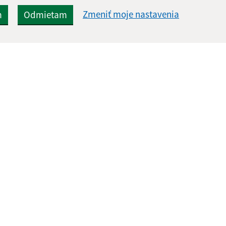
Zmeniť moje nastavenia
m
Odmietam
Rýchle odkazy:
Aktualiz
nku
Aktuality
06.08.2026 
História
RSS
Fotogaléria
Kontakty