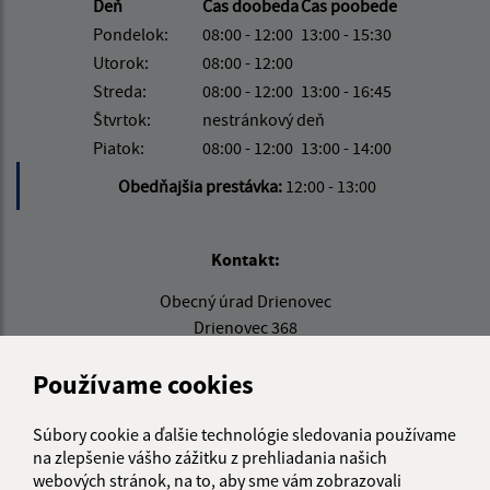
Deň
Čas doobeda
Čas poobede
Pondelok:
08:00 - 12:00
13:00 - 15:30
Utorok:
08:00 - 12:00
Streda:
08:00 - 12:00
13:00 - 16:45
Štvrtok:
nestránkový deň
Piatok:
08:00 - 12:00
13:00 - 14:00
Obedňajšia prestávka:
12:00 - 13:00
Kontakt:
Obecný úrad Drienovec
Drienovec 368
044 01 Drienovec
Používame cookies
info@obecdrienovec.eu
+421 554 602 202
Súbory cookie a ďalšie technológie sledovania používame
na zlepšenie vášho zážitku z prehliadania našich
IČO: 00324108
webových stránok, na to, aby sme vám zobrazovali