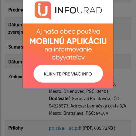
Predmet
Úrazové poistenie AČ
Suma do:
Dátum
24.06.2026
zverejnenia
Typ:
Suma s DPH*
568.46 €
Dátum uzavretia
19.06.2026
Filtrovať
Reset
Zmluvná strana
Odberateľ
: Obec Drienovec, IČO:
00324108, Adresa: Drienovec368,
Mesto: Drienovec, PSČ: 04401
Dodávateľ
: Generali Poisťovňa, IČO:
54228573, Adresa: Lamačská cesta 3/A,
Mesto: Bratislava, PSČ: 84104
Prílohy
poistka__ac.pdf
(PDF, 605.72KB )