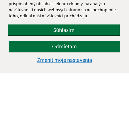
prispôsobený obsah a cielené reklamy, na analýzu
návštevnosti našich webových stránok a na pochopenie
toho, odkiaľ naši návštevníci prichádzajú.
Súhlasím
Odmietam
Zmeniť moje nastavenia
Informácie o stránke:
Vyhlásenie o prístupnosti
Autorské práva
Ochrana osobných údajov