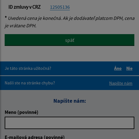
ID zmluvy v CRZ
12505136
*
Uvedená cena je konečná. Ak je dodávateľ platcom DPH, cena
je vrátane DPH.
späť
Je táto stránka užitočná?
Áno
Nie
Boli tieto 
Boli 
Našli ste na stránke chybu?
Napíšte nám
Napíšte nám:
Meno (povinné)
E-mailová adresa (povinné)