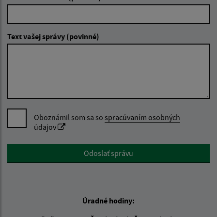
Text vašej správy (povinné)
Oboznámil som sa so
spracúvaním osobných
údajov
Google reCaptcha Response
Odoslať správu
Úradné hodiny: