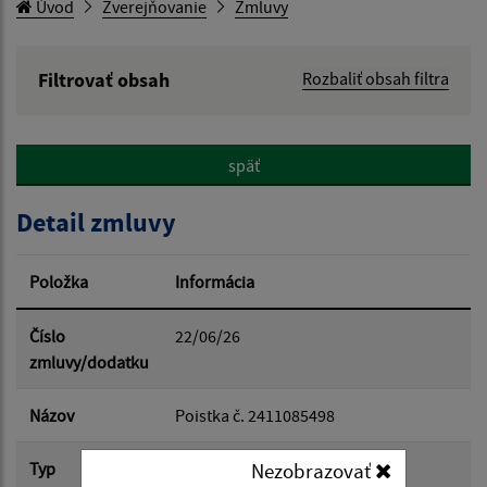
Úvod
Zverejňovanie
Zmluvy
Filtrovať obsah
Rozbaliť obsah filtra
Hľadaný výraz:
späť
Hľadať v:
Detail zmluvy
Typ dátumu:
Položka
Informácia
Dátum od:
Číslo
22/06/26
zmluvy/dodatku
Dátum do:
Názov
Poistka č. 2411085498
Typ
Hlavná zmluva
Nezobrazovať
Suma od: