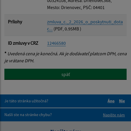
00324108, Adresa: Drienovec368,
Mesto: Drienovec, PSČ: 04401
Prílohy
zmluva_c._2_2026_o_poskytnuti_dota
c...
(PDF, 0.95MB )
ID zmluvy v CRZ
12466580
*
Uvedená cena je konečná. Ak je dodávateľ platcom DPH, cena
je vrátane DPH.
späť
Je táto stránka užitočná?
Áno
Nie
Boli tieto 
Boli 
Našli ste na stránke chybu?
Napíšte nám