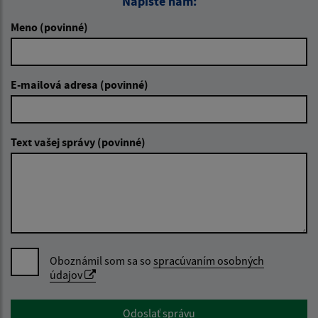
Napíšte nám:
Meno (povinné)
E-mailová adresa (povinné)
Text vašej správy (povinné)
Oboznámil som sa so
spracúvaním osobných
údajov
Google reCaptcha Response
Odoslať správu