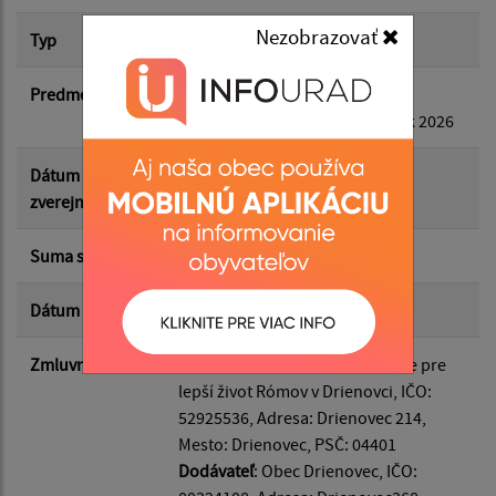
Suma od:
Nezobrazovať
Typ
Hlavná zmluva
Predmet
Zmluva o poskytnutí dotácie z
Suma do:
rozpočtu obce Drienovec na rok 2026
Dátum
15.06.2026
Typ:
zverejnenia
Suma s DPH*
2 500.00 €
Filtrovať
Reset
Dátum uzavretia
15.06.2026
Zmluvná strana
Odberateľ
: Občianske združenie pre
lepší život Rómov v Drienovci, IČO:
52925536, Adresa: Drienovec 214,
Mesto: Drienovec, PSČ: 04401
Dodávateľ
: Obec Drienovec, IČO: