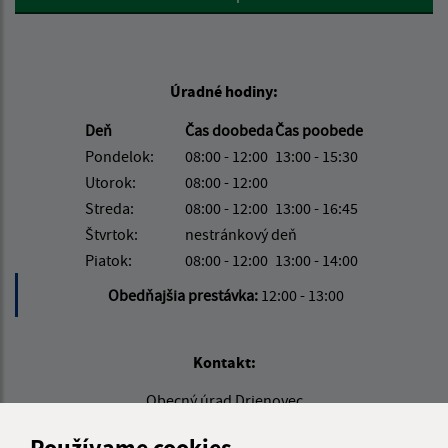
Úradné hodiny:
Deň
Čas doobeda
Čas poobede
Pondelok:
08:00 - 12:00
13:00 - 15:30
Utorok:
08:00 - 12:00
Streda:
08:00 - 12:00
13:00 - 16:45
Štvrtok:
nestránkový deň
Piatok:
08:00 - 12:00
13:00 - 14:00
Obedňajšia prestávka:
12:00 - 13:00
Kontakt:
Obecný úrad Drienovec
Drienovec 368
Používame cookies
044 01 Drienovec