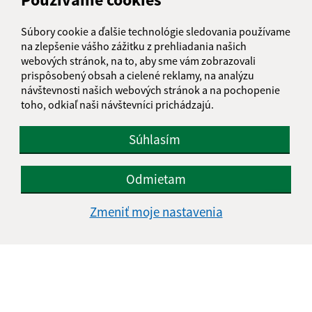
info@obecdrienovec.eu
Súbory cookie a ďalšie technológie sledovania používame
+421 554 602 202
na zlepšenie vášho zážitku z prehliadania našich
webových stránok, na to, aby sme vám zobrazovali
IČO: 00324108
prispôsobený obsah a cielené reklamy, na analýzu
návštevnosti našich webových stránok a na pochopenie
toho, odkiaľ naši návštevníci prichádzajú.
Súhlasím
Odmietam
Zmeniť moje nastavenia