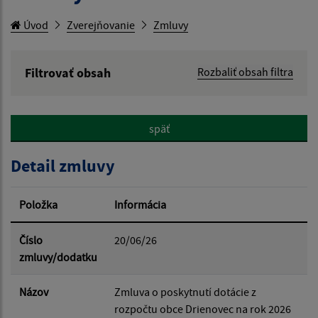
Úvod
Zverejňovanie
Zmluvy
Filtrovať obsah
Rozbaliť obsah filtra
Hľadaný výraz:
späť
Hľadať v:
Detail zmluvy
Typ dátumu:
Položka
Informácia
Dátum od:
Číslo
20/06/26
zmluvy/dodatku
Dátum do:
Názov
Zmluva o poskytnutí dotácie z
rozpočtu obce Drienovec na rok 2026