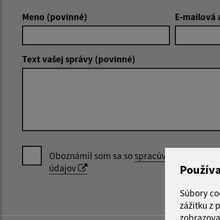
Meno (povinné)
E-mailová 
Text vašej správy (povinné)
Oboznámil som sa so
spracúvaním osobný
Použív
údajov
Súbory co
zážitku z
zobrazova