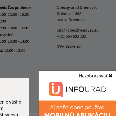
Obecný úrad Drienovec
beda
Čas poobede
Drienovec 368
2:00
13:00 - 15:30
044 01 Drienovec
2:00
2:00
13:00 - 16:45
info@obecdrienovec.eu
ový deň
+421 554 602 202
2:00
13:00 - 14:00
IČO: 00324108
ka:
12:00 - 13:00
Nezobrazovať
enie vášho
ám
števnosti