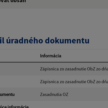
ovať obsah
:
Popis:
zverejnenia do:
il úradného dokumentu
ovať
Informácia
Zápisnica zo zasadnutie ObZ zo dňa
Zápisnica zo zasadnutie ObZ zo dňa
kumentu
Zasadnutia OZ
úce informácie