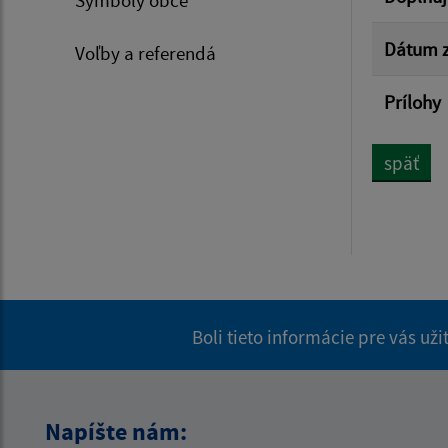
Symboly obce
Dátum z
Voľby a referendá
Prílohy
späť
Boli tieto informácie pre vás už
Napíšte nám: