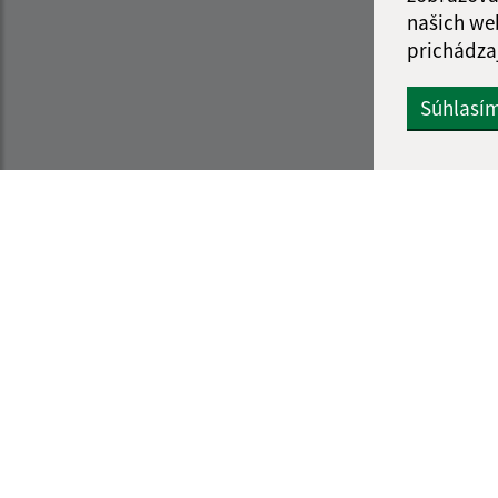
našich we
prichádza
Súhlasí
Informácie o stránke:
Navigácia:
Vyhlásenie o prístupnosti
Vytlačiť aktuálnu strá
Autorské práva
Mapa stránok
Ochrana osobných údajov
Cookies