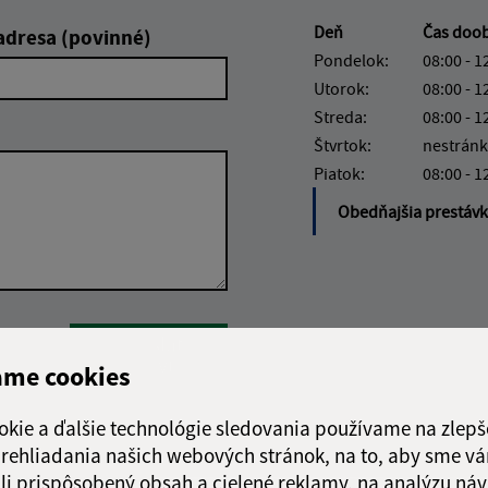
Deň
Čas doo
adresa (povinné)
Pondelok:
08:00 - 1
Utorok:
08:00 - 1
Streda:
08:00 - 1
Štvrtok:
nestránk
Piatok:
08:00 - 1
Obedňajšia prestáv
Google reCaptcha Response
Odoslať
ch
správu
ame cookies
okie a ďalšie technológie sledovania používame na zlepš
 prehliadania našich webových stránok, na to, aby sme v
li prispôsobený obsah a cielené reklamy, na analýzu náv