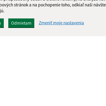
bových stránok a na pochopenie toho, odkiaľ naši návšte
jú.
Zmeniť moje nastavenia
m
Odmietam
Rýchle odkazy:
Aktualiz
nku
Aktuality
04.08.2026 
História
RSS
Fotogaléria