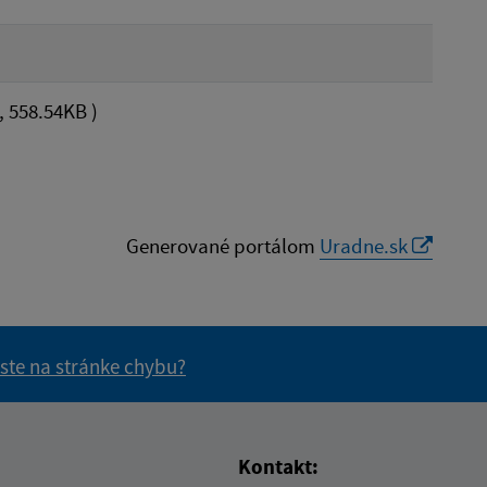
 558.54KB )
Generované portálom
Uradne.sk
 ste na stránke chybu?
vás užitočné?
e pre vás užitočné?
Kontakt: