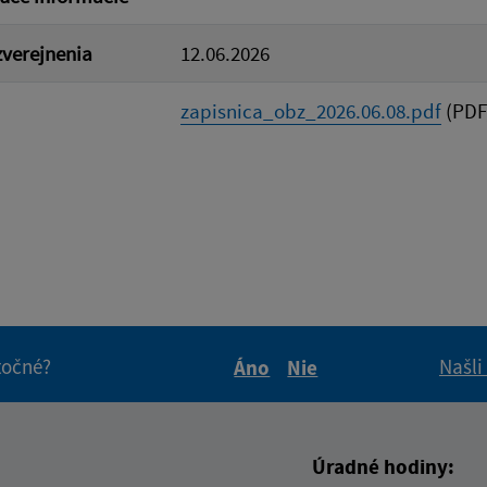
verejnenia
12.06.2026
zapisnica_obz_2026.06.08.pdf
(PDF,
itočné?
Našli
Áno
Nie
Boli tieto informácie pre 
Boli tieto informáci
Úradné hodiny: