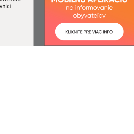
vníci
ované:
Správca obsahu:
11:04 hod.
Správca obsahu je Obec
Drienovec.
Vytvorené v súlade s
Jednotným