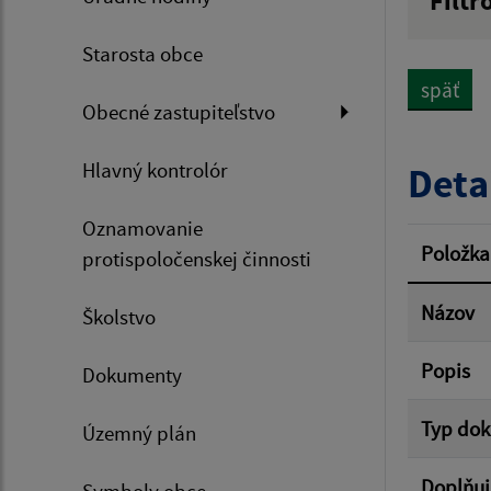
Filtr
Názov
Starosta obce
späť
Obecné zastupiteľstvo
Dátum 
Hlavný kontrolór
Deta
Oznamovanie
Filtr
Položka
protispoločenskej činnosti
Názov
Školstvo
Popis
Dokumenty
Typ do
Územný plán
Doplňuj