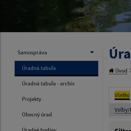
Úra
Samospráva
Úradná tabuľa
Úvod
Úradná tabuľa - archív
Všetko
Projekty
Voľby/
Obecný úrad
Úradné hodiny