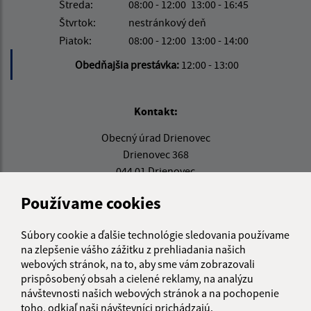
Streda:
08:00 - 12:00
13:00 - 16:45
Štvrtok:
nestránkový deň
Piatok:
08:00 - 12:00
13:00 - 14:00
Obedňajšia prestávka:
12:00 - 13:00
Kontakt:
Obecný úrad Drienovec
Drienovec 368
044 01 Drienovec
info@obecdrienovec.eu
Používame cookies
+421 554 602 202
Súbory cookie a ďalšie technológie sledovania používame
IČO: 00324108
na zlepšenie vášho zážitku z prehliadania našich
webových stránok, na to, aby sme vám zobrazovali
prispôsobený obsah a cielené reklamy, na analýzu
návštevnosti našich webových stránok a na pochopenie
toho, odkiaľ naši návštevníci prichádzajú.