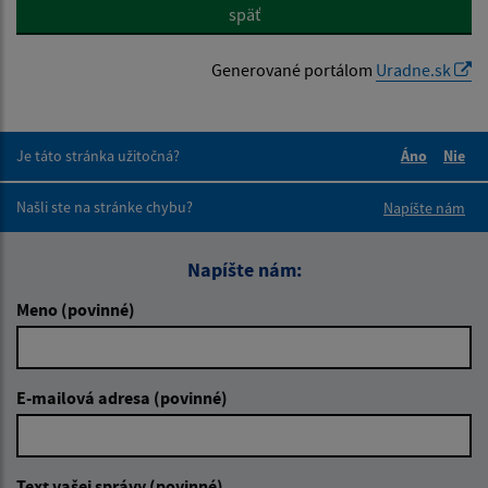
späť
Generované portálom
Uradne.sk
Je táto stránka užitočná?
Áno
Nie
Boli tieto 
Boli 
Našli ste na stránke chybu?
Napíšte nám
Napíšte nám:
Meno (povinné)
E-mailová adresa (povinné)
Text vašej správy (povinné)