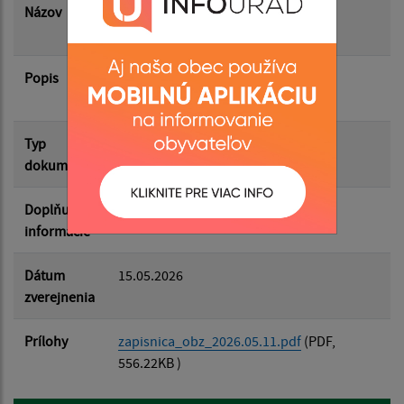
Názov
Zápisnica zo zasadnutia ObZ zo dňa
11.05.2026
Popis
Filtrovať
Zápisnica zo zasadnutia ObZ zo dňa
Reset
11.05.2026
Typ
Zasadnutia OZ
dokumentu
Doplňujúce
informácie
Dátum
15.05.2026
zverejnenia
Prílohy
zapisnica_obz_2026.05.11.pdf
(PDF,
556.22KB )