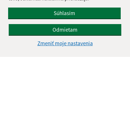
Súhlasím
Odmietam
Zmeniť moje nastavenia
Informácie o stránke:
Vyhlásenie o prístupnosti
Autorské práva
Ochrana osobných údajov
Navigácia:
Vytlačiť aktuálnu stránku