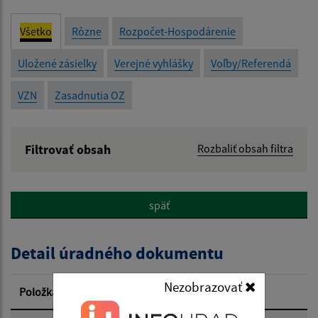
Všetko
Rôzne
Rozpočet-Hospodárenie
Uložené zásielky
Verejné vyhlášky
Voľby/Referendá
VZN
Zasadnutia OZ
Filtrovať obsah
Rozbaliť obsah filtra
Názov:
späť
Popis:
Detail úradného dokumentu
Dátum zverejnenia od:
Nezobrazovať
Položka
Informácia
Dátum zverejnenia do: